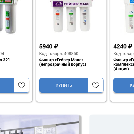
9290
₽
8590
402110
Код товара: 409245
Код то
р Ультра Био 431»
Фильтр «Гейзер Ультра Био 431»
Фильтр
 очень жесткой
Стандарт для очень жесткой
сверх
воды АКЦИЯ
ТЬ
КУПИТЬ