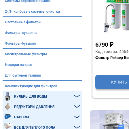
Системы обратного осмоса
2-,3- колбовые системы очистки
Настольные фильтры
Фильтры-кувшины
3990
₽
9290
₽
Фильтры-бутылки
Код товара: 406525
Код товара: 
Магистральные фильтры
сик» для
Фильтр «Гейзер-Классик» для
Фильтр «Гейзе
и воды
жесткой воды (Акция)
стандарт для
Насадки на кран
воды
Для бытовой техники
КУПИТЬ
КУПИ
Комплектующие для фильтров
КУЛЕРЫ ДЛЯ ВОДЫ
РЕДУКТОРЫ ДАВЛЕНИЯ
НАСОСЫ
ВСЕ ДЛЯ ТЕПЛОГО ПОЛА