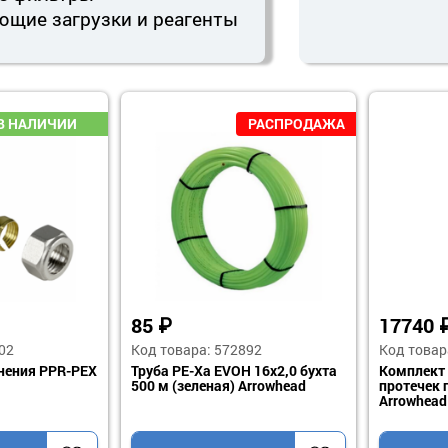
щие загрузки и реагенты
8175
₽
6144
73213
Код товара: 569003
Код тов
темы защиты от
Кран шаровой с
Гидроак
одной 3/4"
электроприводом Arrowhead 1"
ГВ 50 (
подклю