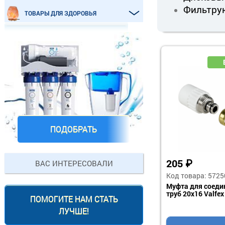
Фильтрую
ТОВАРЫ ДЛЯ ЗДОРОВЬЯ
ПОДОБРАТЬ
85
₽
17740
₽
ВАС ИНТЕРЕСОВАЛИ
Код товара: 572892
Код товара: 5
я PPR-PEX
Труба PE-Xa EVOH 16х2,0 бухта
Комплект сис
500 м (зеленая) Arrowhead
протечек пров
ПОМОГИТЕ НАМ СТАТЬ
Arrowhead
ЛУЧШЕ!