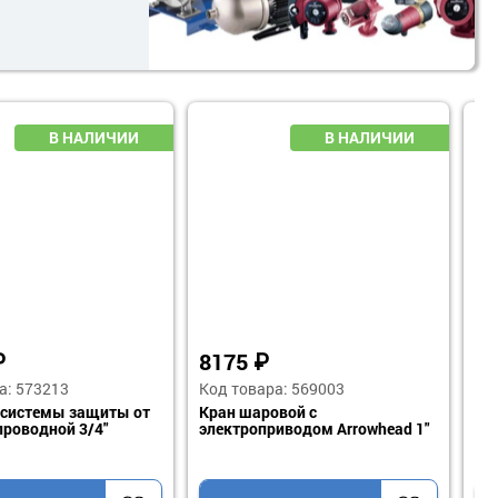
₽
370
₽
ара: 573172
Код товара: 573067
кумулятор 50л.(верт.),
Соединитель аксиальный
БЭЗ) нижнее
прямой 32(4,4) х 32(4,4) Valfex
чение UNIPUMP