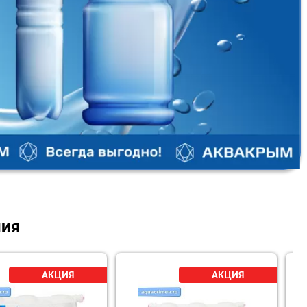
ния
-3%