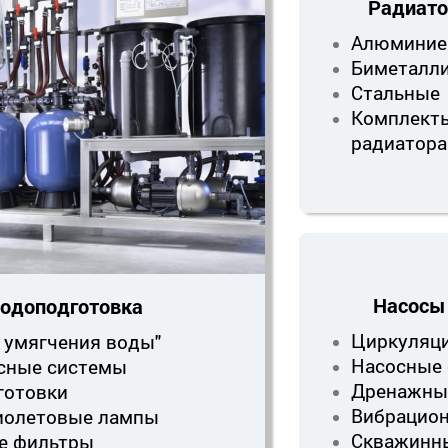
Радиат
Алюминие
Биметалли
Стальные
Комплект
радиатора
Насосы
одоподготовка
Циркуляц
 умягчения воды"
Насосные 
сные системы
Дренажны
готовки
Вибрацио
иолетовые лампы
Скважинн
е фильтры