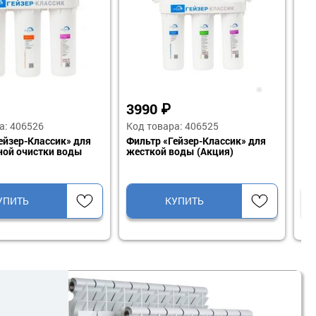
₽
8450
₽
8740
вара: 405087
Код товара: 409405
 «Гейзер 3 Био 331» для
Фильтр “Гейзер Макс»
жесткой воды Акция
прозрачный для очистки воды
КУПИТЬ
КУПИТЬ