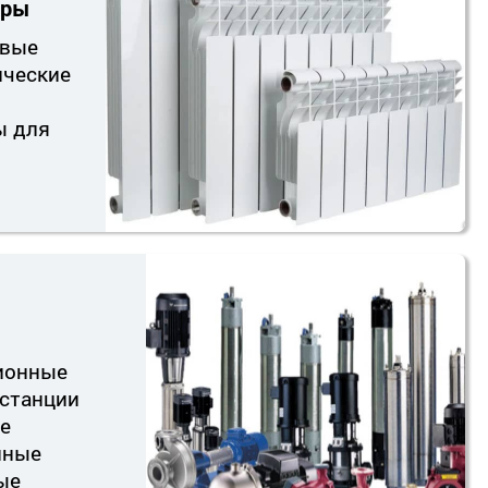
оры
вые
ческие
ы для
ионные
станции
е
нные
ые