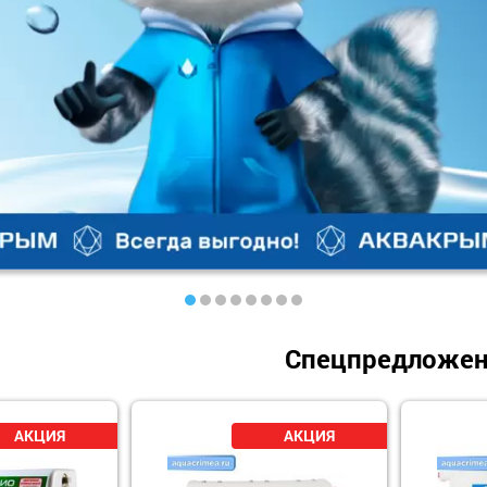
1
2
3
4
5
6
7
8
Спецпредложе