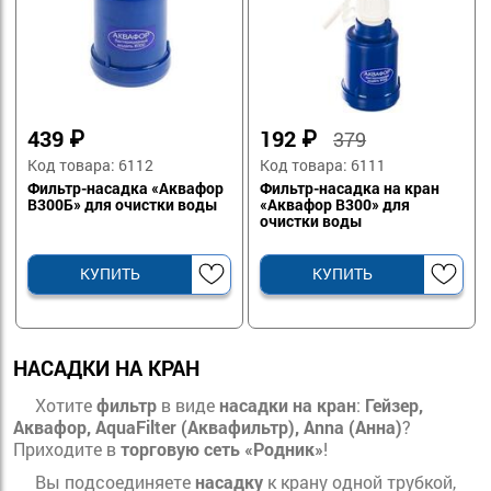
439
₽
192
₽
379
Код товара: 6112
Код товара: 6111
Фильтр-насадка «Аквафор
Фильтр-насадка на кран
В300Б» для очистки воды
«Аквафор B300» для
очистки воды
КУПИТЬ
КУПИТЬ
НАСАДКИ НА КРАН
Хотите
фильтр
в виде
насадки на кран
:
Гейзер,
Аквафор,
AquaFilter
(Аквафильтр),
Anna
(Анна)
?
Приходите в
торговую сеть «Родник»
!
Вы подсоединяете
насадку
к крану одной трубкой,