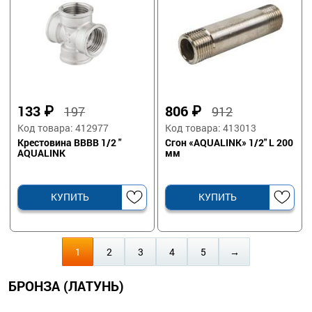
133
₽
806
₽
197
912
Код товара: 412977
Код товара: 413013
Крестовина ВВВВ 1/2 "
Сгон «AQUALINK» 1/2" L 200
AQUALINK
мм
КУПИТЬ
КУПИТЬ
1
2
3
4
5
→
БРОНЗА (ЛАТУНЬ)