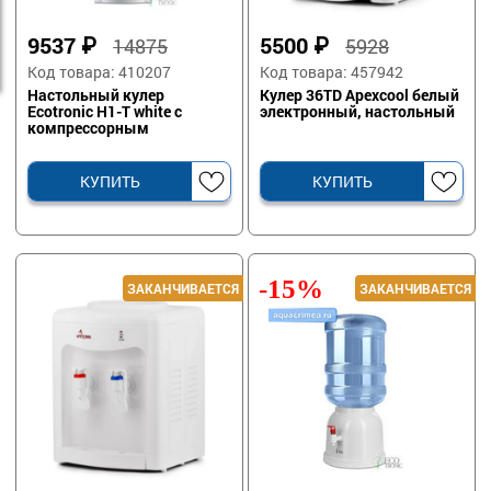
9537
₽
5500
₽
14875
5928
Код товара: 410207
Код товара: 457942
Настольный кулер
Кулер 36TD Apexcool белый
Ecotronic H1-T white с
электронный, настольный
компрессорным
охлаждением
КУПИТЬ
КУПИТЬ
-15%