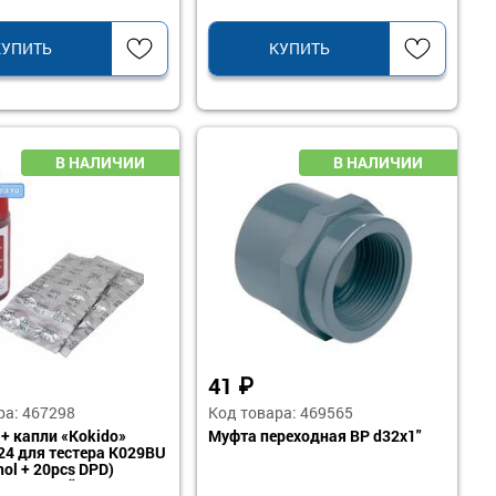
КУПИТЬ
КУПИТЬ
41
₽
ра: 467298
Код товара: 469565
 + капли «Kokido»
Муфта переходная ВР d32х1"
4 для тестера K029BU
ol + 20pcs DPD)
понентный