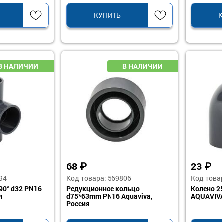
КУПИТЬ
68
₽
23
₽
94
Код товара: 569806
Код това
90° d32 PN16
Редукционное кольцо
Колено 2
я
d75*63mm PN16 Aquaviva,
AQUAVIVA
Россия