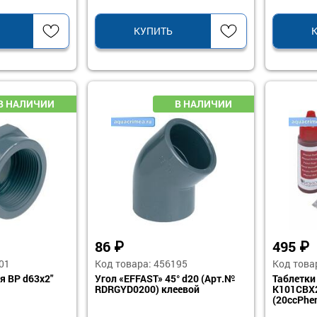
КУПИТЬ
86
₽
495
₽
01
Код товара: 456195
Код това
я ВР d63х2"
Угол «EFFAST» 45° d20 (Арт.№
Таблетки
RDRGYD0200) клеевой
K101CBX2
(20ccPhen
двухком