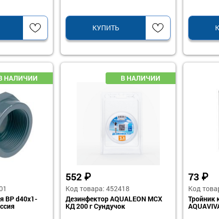
КУПИТЬ
552
₽
73
₽
01
Код товара: 452418
Код това
я ВР d40х1-
Дезинфектор AQUALEON МСХ
Тройник 
оссия
КД 200 г Сундучок
AQUAVIVA