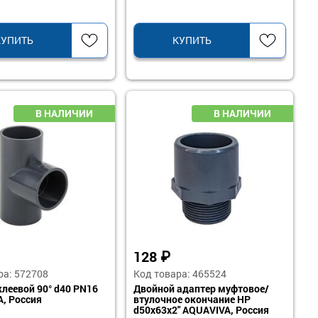
КУПИТЬ
КУПИТЬ
128
₽
ра: 572708
Код товара: 465524
клеевой 90° d40 PN16
Двойной адаптер муфтовое/
, Россия
втулочное окончание НР
d50x63x2" AQUAVIVA, Россия