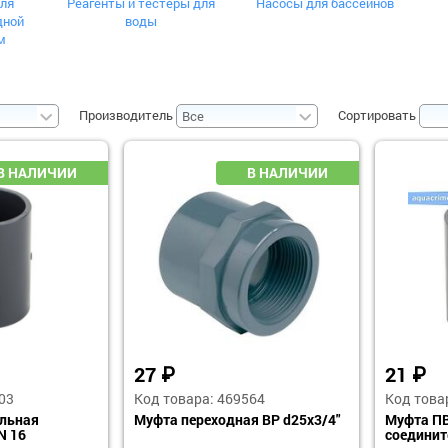
ля
Реагенты и тестеры для
Насосы для бассейнов
дной
воды
м
Производитель
Сортировать
27
₽
21
₽
03
Код товара: 469564
Код това
льная
Муфта переходная ВР d25х3/4"
Муфта ПВ
N 16
соединит