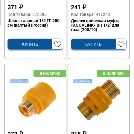
371
₽
241
₽
Код товара: 575296
Код товара: 417243
Шланг газовый 1/2 ГГ 250
Диэлектрическая муфта
см желтый (Россия)
«AQUALINK» ВН 1/2" для
газа (200/10)
КУПИТЬ
КУПИТЬ
272
₽
215
₽