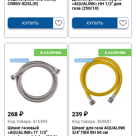
CR80V-B2SL(R)
«AQUALINK» НН 1/2" для
газа (250/10)
КУПИТЬ
КУПИТЬ
268
₽
239
₽
Код товара: 416369
Код товара: 469681
Шланг газовый
Шланг для газа AQUALINK
«AQUALINK» ГГ 1/2"
3/4" ПВХ ВН 60 см