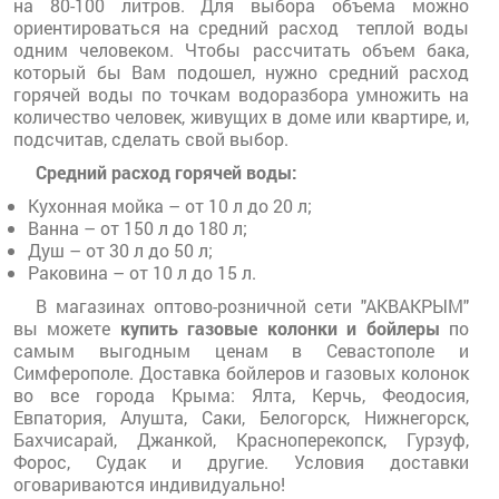
на 80-100 литров. Для выбора объема можно
ориентироваться на средний расход теплой воды
одним человеком. Чтобы рассчитать объем бака,
который бы Вам подошел, нужно средний расход
горячей воды по точкам водоразбора умножить на
количество человек, живущих в доме или квартире, и,
подсчитав, сделать свой выбор.
Средний расход горячей воды:
Кухонная мойка – от 10 л до 20 л;
Ванна – от 150 л до 180 л;
Душ – от 30 л до 50 л;
Раковина – от 10 л до 15 л.
В магазинах оптово-розничной сети "АКВАКРЫМ"
вы можете
купить газовые колонки и бойлеры
по
самым выгодным ценам в Севастополе и
Симферополе. Доставка бойлеров и газовых колонок
во все города Крыма: Ялта, Керчь, Феодосия,
Евпатория, Алушта, Саки, Белогорск, Нижнегорск,
Бахчисарай, Джанкой, Красноперекопск, Гурзуф,
Форос, Судак и другие. Условия доставки
оговариваются индивидуально!