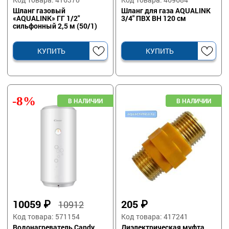
Шланг газовый
Шланг для газа AQUALINK
«AQUALINK» ГГ 1/2"
3/4" ПВХ ВН 120 см
сильфонный 2,5 м (50/1)
КУПИТЬ
КУПИТЬ
-8%
10059
₽
205
₽
10912
Код товара: 571154
Код товара: 417241
Водонагреватель Candy
Диэлектрическая муфта