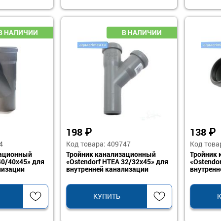
198
₽
138
₽
4
Код товара: 409747
Код това
зационный
Тройник канализационный
Тройник
40/40х45» для
«Ostendorf HTEA 32/32х45» для
«Ostendo
лизации
внутренней канализации
внутренн
КУПИТЬ