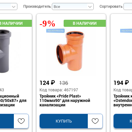
Производитель
Сортировать
-9%
124
₽
194
₽
136
43
Код товара: 467197
Код това
зационный
Тройник «Pride Plast»
Тройник
50/50х87» для
110ммх90° для наружной
«Ostendo
лизации
канализации
внутренн
КУПИТЬ