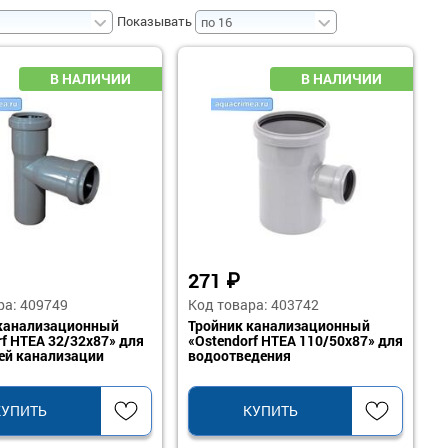
Показывать
271
₽
ра: 409749
Код товара: 403742
 канализационный
Тройник канализационный
rf HTEA 32/32х87» для
«Ostendorf HTEA 110/50х87» для
ей канализации
водоотведения
КУПИТЬ
КУПИТЬ