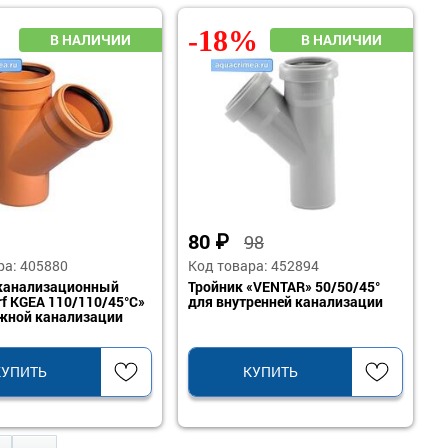
-18%
80
₽
98
ра: 405880
Код товара: 452894
 канализационный
Тройник «VENTAR» 50/50/45°
rf KGEA 110/110/45°С»
для внутренней канализации
жной канализации
КУПИТЬ
КУПИТЬ