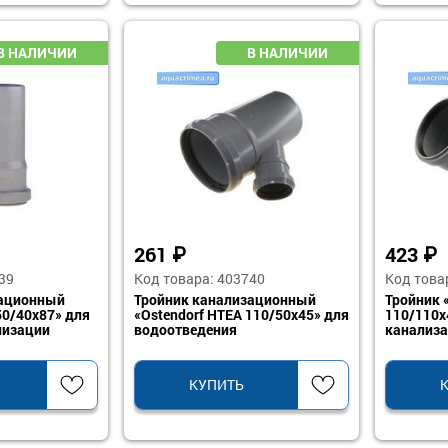
261
₽
423
₽
39
Код товара: 403740
Код това
зационный
Тройник канализационный
Тройник 
50/40х87» для
«Ostendorf HTEA 110/50х45» для
110/110x
лизации
водоотведения
канализ
КУПИТЬ