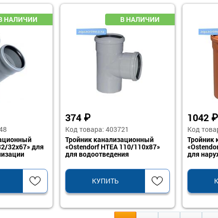
374
₽
1042
₽
48
Код товара: 403721
Код това
зационный
Тройник канализационный
Тройник
32/32х67» для
«Ostendorf HTEA 110/110х87»
«Ostendo
лизации
для водоотведения
для нару
КУПИТЬ