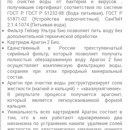
по очистке воды от бактерий и вирусов ,
получившие сертификат соответствия по системе
ГОСТ Р: ГОСТ Р 51232-98 (Вода питьевая), ГОСТ Р
51871-02 (Устройства водоочистные), СанПиН
2.1.4.1074 (Питьевая вода).
Фильтр Гейзер Ультра Био позволяет пить воду без
дополнительной термической обработки.
Картридж Арагон 2 Био.
Единственный в России трехступенчатый
серийный фильтр, который позволяет получать
полностью обеззараженную воду. Арагон 2 Био
осуществляет комплексную фильтрацию воды,
сохраняя при этом природный минеральный
состав.
Арагон при очистке воды реструктуризирует соли
жесткости (магний и кальций) – «квазиумягчение».
В результате процесса получается арагонит,
который является легкоусваиваемой формой
кальция.
Уникальность всех картриджей Арагон состоит в
том, что в них работают одновременно два
механизма по устранению накипи: удаление солей
жесткости по классическому механизму ионного