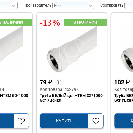
Производитель
Сортировать
-13%
79
₽
102
₽
91
14
Код товара: 452797
Код това
 HTEM 50*1000
Труба БЕЛЫЙ цв. HTEM 32*1000
Труба БЕ
Ger Уценка
Ger Уцен
КУПИТЬ