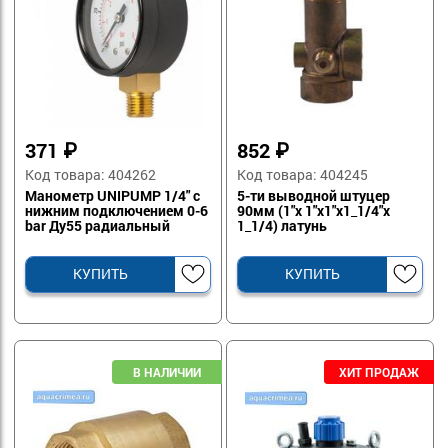
371
₽
852
₽
Код товара: 404262
Код товара: 404245
Манометр UNIPUMP 1/4" с
5-ти выводной штуцер
нижним подключением 0-6
90мм (1"х 1"х1"х1_1/4"х
bar Ду55 радиальный
1_1/4) латунь
КУПИТЬ
КУПИТЬ