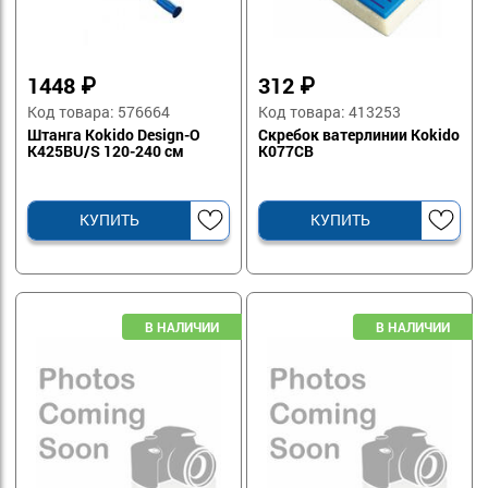
1448
₽
312
₽
Код товара: 576664
Код товара: 413253
Штанга Kokido Design-O
Скребок ватерлинии Kokido
K425BU/S 120-240 см
K077CB
КУПИТЬ
КУПИТЬ