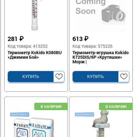
281
₽
613
₽
Код товара: 413252
Код товара: 575226
Термометр Kokido K080BU
Термометр-игрушка Kokido
«Джимми Бой»
K725DIS/6P «Крутяшки»
Морж |
КУПИТЬ
КУПИТЬ