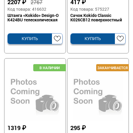
2207
₽
417
₽
2767
Код товара: 416632
Код товара: 575227
Штанга «Kokido» Design-O
Сачок Kokido Classic
K424BU телескопическая
K026CB12 поверхностный
КУПИТЬ
КУПИТЬ
1319
₽
295
₽