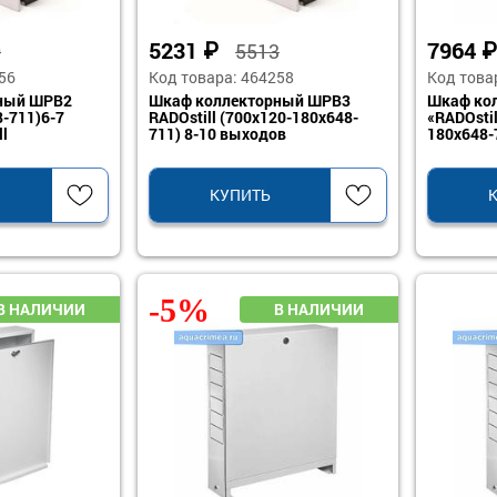
5231
₽
7964
₽
0
5513
56
Код товара: 464258
Код това
ный ШРВ2
Шкаф коллекторный ШРВ3
Шкаф ко
-711)6-7
RADOstill (700x120-180x648-
«RADOsti
l
711) 8-10 выходов
180x648-
КУПИТЬ
-5%