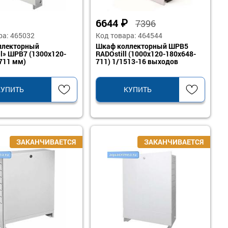
6644
₽
7396
ра: 465032
Код товара: 464544
ллекторный
Шкаф коллекторный ШРВ5
ll» ШРВ7 (1300x120-
RADOstill (1000x120-180x648-
711 мм)
711) 1/1513-16 выходов
КУПИТЬ
КУПИТЬ