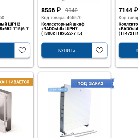
8556
₽
7144
₽
6
9040
60
Код товара: 466570
Код това
ный ШРН2
Коллекторный шкаф
Коллект
18x652-715)6-7
«RADOstill» ШРН7
«RADOsti
(1300x118x652-715)
(1147x11
КУПИТЬ