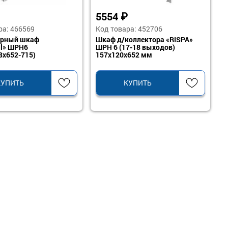
5554
₽
ра: 466569
Код товара: 452706
орный шкаф
Шкаф д/коллектора «RISPA»
ll» ШРН6
ШРН 6 (17-18 выходов)
8x652-715)
157х120х652 мм
КУПИТЬ
КУПИТЬ