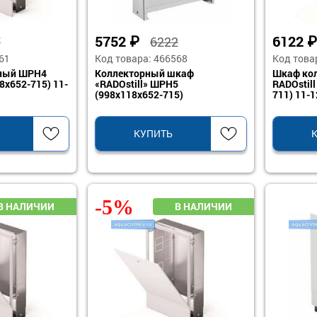
5752
₽
6122
7
6222
61
Код товара: 466568
Код това
ный ШРН4
Коллекторный шкаф
Шкаф ко
8x652-715) 11-
«RADOstill» ШРН5
RADOstill
(998x118x652-715)
711) 11-
КУПИТЬ
-5%