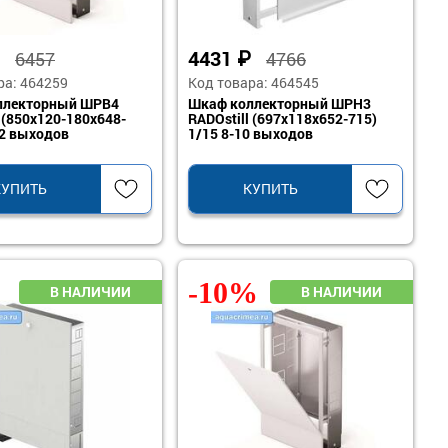
₽
4431
₽
6457
4766
ра: 464259
Код товара: 464545
ллекторный ШРВ4
Шкаф коллекторный ШРН3
 (850x120-180x648-
RADOstill (697x118x652-715)
12 выходов
1/15 8-10 выходов
КУПИТЬ
КУПИТЬ
-10%