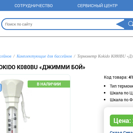
СОТРУДНИЧЕСТВО
СЕРВИСНЫЙ ЦЕНТР
сейнов
Комплектующие для бассейнов
Термометр Kokido K080BU «
OKIDO K080BU «ДЖИММИ БОЙ»
Код товара:
4
Тип термом
Шкала по Ц
Шкала по Фа
Цена:
Склад
Сева