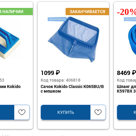
-20
1099
₽
8469
53
Код товара: 406818
Код това
нии Kokido
Сачок Kokido Classic K065BU/B
Шланг дл
с мешком
K597BX 3
КУПИТЬ