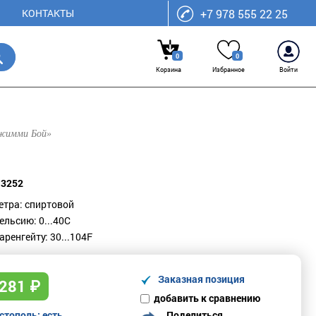
КОНТАКТЫ
+7 978 555 22 25
0
0
Корзина
Избранное
Войти
Джимми Бой»
13252
етра: спиртовой
ельсию: 0...40С
ренгейту: 30...104F
Заказная позиция
281
₽
добавить к сравнению
Поделиться
стополь
: есть