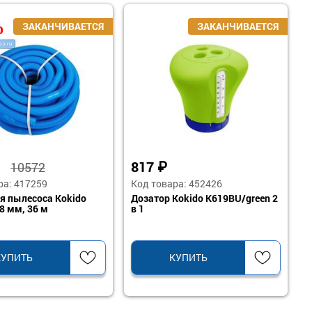
%
₽
817
₽
10572
ра: 417259
Код товара: 452426
я пылесоса Kokido
Дозатор Kokido K619BU/green 2
8 мм, 36 м
в 1
КУПИТЬ
КУПИТЬ