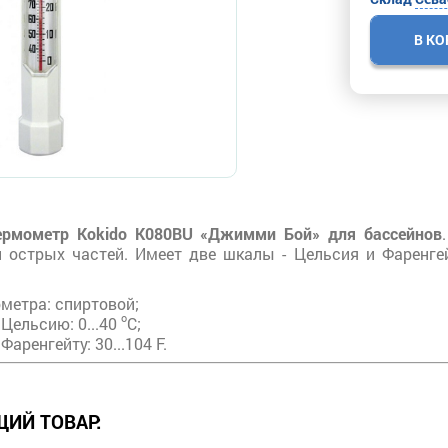
В К
рмометр Kokido K080BU «Джимми Бой» для бассейнов
ли острых частей. Имеет две шкалы - Цельсия и Фарен
метра: спиртовой;
o
Цельсию: 0...40
С;
Фаренгейту: 30...104 F.
ИЙ ТОВАР: