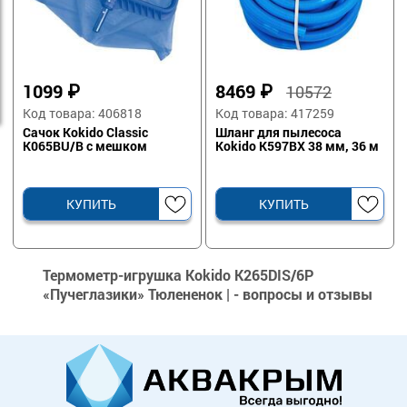
1099
₽
8469
₽
10572
Код товара: 406818
Код товара: 417259
Сачок Kokido Classic
Шланг для пылесоса
K065BU/B с мешком
Kokido K597BX 38 мм, 36 м
КУПИТЬ
КУПИТЬ
Термометр-игрушка Kokido K265DIS/6P
«Пучеглазики» Тюлененок | - вопросы и отзывы