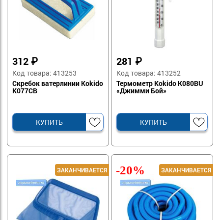
312
₽
281
₽
Код товара: 413253
Код товара: 413252
Скребок ватерлинии Kokido
Термометр Kokido K080BU
K077CB
«Джимми Бой»
КУПИТЬ
КУПИТЬ
-20%