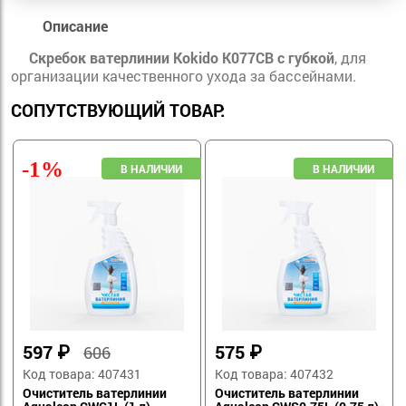
Описание
Скребок ватерлинии Kokido K077CB с губкой
, для
организации качественного ухода за бассейнами.
СОПУТСТВУЮЩИЙ ТОВАР:
-1%
597
₽
575
₽
606
Код товара: 407431
Код товара: 407432
Очиститель ватерлинии
Очиститель ватерлинии