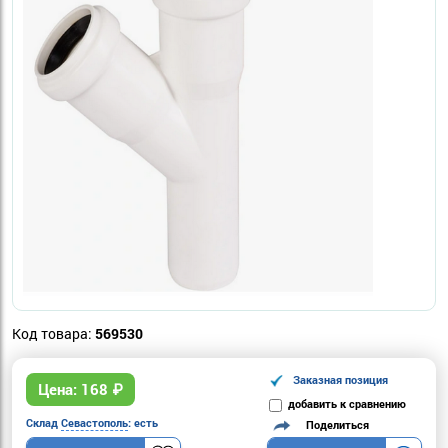
Код товара:
569530
Заказная позиция
Цена:
168
₽
добавить к сравнению
Склад
Севастополь
: есть
Поделиться