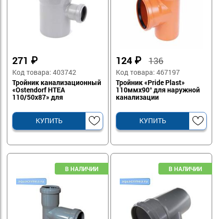
271
₽
124
₽
136
Код товара: 403742
Код товара: 467197
Тройник канализационный
Тройник «Pride Plast»
«Ostendorf HTEA
110ммх90° для наружной
110/50х87» для
канализации
водоотведения
КУПИТЬ
КУПИТЬ