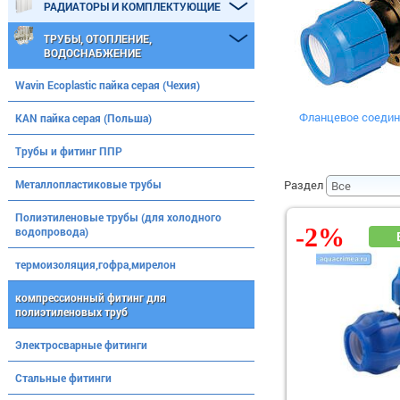
РАДИАТОРЫ И КОМПЛЕКТУЮЩИЕ
ТРУБЫ, ОТОПЛЕНИЕ,
ВОДОСНАБЖЕНИЕ
Wavin Ecoplastic пайка серая (Чехия)
Фланцевое соедин
KAN пайка серая (Польша)
Трубы и фитинг ППР
Металлопластиковые трубы
Раздел
Полиэтиленовые трубы (для холодного
-2%
водопровода)
термоизоляция,гофра,мирелон
компрессионный фитинг для
полиэтиленовых труб
Электросварные фитинги
Стальные фитинги