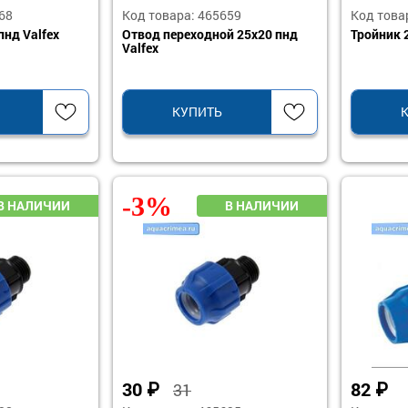
68
Код товара: 465659
Код това
пнд Valfex
Отвод переходной 25х20 пнд
Тройник 2
Valfex
КУПИТЬ
-3%
30
₽
82
₽
31