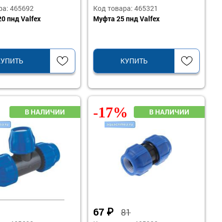
ра: 465692
Код товара: 465321
0 пнд Valfex
Муфта 25 пнд Valfex
КУПИТЬ
КУПИТЬ
-17%
67
₽
81