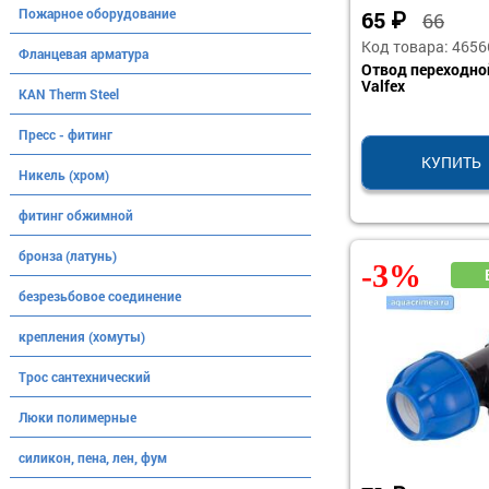
Пожарное оборудование
65
₽
66
Код товара: 4656
Фланцевая арматура
Отвод переходно
Valfex
KAN Therm Steel
Пресс - фитинг
КУПИТЬ
Никель (хром)
фитинг обжимной
бронза (латунь)
-3%
безрезьбовое соединение
крепления (хомуты)
Трос сантехнический
Люки полимерные
силикон, пена, лен, фум