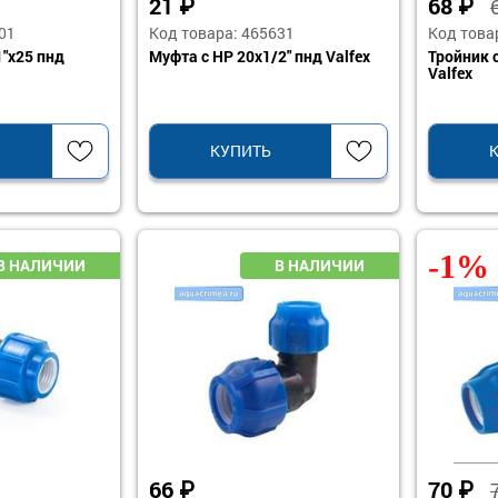
21
₽
68
₽
01
Код товара: 465631
Код това
1"х25 пнд
Муфта с НР 20х1/2" пнд Valfex
Тройник 
Valfex
КУПИТЬ
-1%
66
₽
70
₽