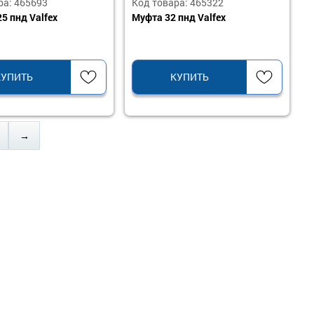
ра: 465693
Код товара: 465322
5 пнд Valfex
Муфта 32 пнд Valfex
КУПИТЬ
КУПИТЬ
→