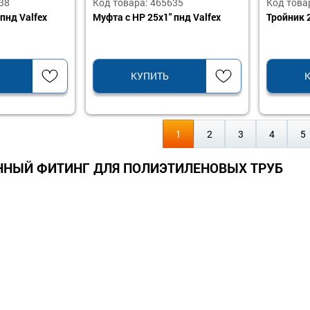
38
Код товара: 465635
Код това
пнд Valfex
Муфта с НР 25х1" пнд Valfex
Тройник 2
КУПИТЬ
1
2
3
4
5
НЫЙ ФИТИНГ ДЛЯ ПОЛИЭТИЛЕНОВЫХ ТРУБ