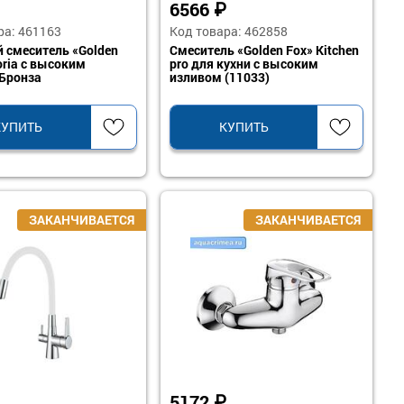
6566
₽
ра: 461163
Код товара: 462858
 смеситель «Golden
Смеситель «Golden Fox» Kitchen
oria с высоким
pro для кухни с высоким
Бронза
изливом (11033)
КУПИТЬ
КУПИТЬ
5172
₽