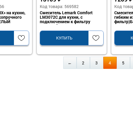
66
Код товара: 569582
Код това
X» на кухню,
Смеситель Lemark Comfort
Смесител
копрочного
LM3072C для кухни, с
гибким и
БЕЛЫЙ
подключением к фильтру
фильтр)Б
питьевой воды, хром
HB76858
КУПИТЬ
←
2
3
4
5