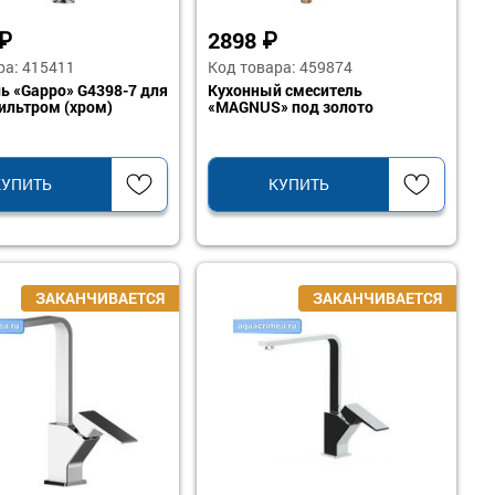
₽
2898
₽
ра: 415411
Код товара: 459874
ь «Gappo» G4398-7 для
Кухонный смеситель
фильтром (хром)
«MAGNUS» под золото
КУПИТЬ
КУПИТЬ