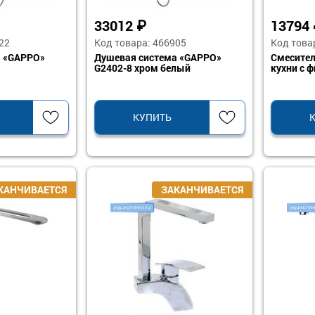
33012
₽
13794
22
Код товара: 466905
Код това
а «GAPPO»
Душевая система «GAPPO»
Смесител
G2402-8 хром белый
кухни с 
КУПИТЬ