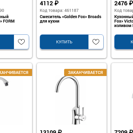
4112
₽
2476
₽
90
Код товара: 461187
Код това
нный
Смеситель «Golden Fox» Broads
Кухонный
O» FORM
для кухни
Fox» Vict
изливом 
КУПИТЬ
13109
₽
7209
₽