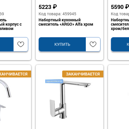
5223
₽
5590
₽
69
Код товара: 459945
Код това
ель
Набортный кухонный
Набортн
й корпус с
смеситель «ARGO» Alfa хром
смесите
зливом
хром/бе
КУПИТЬ