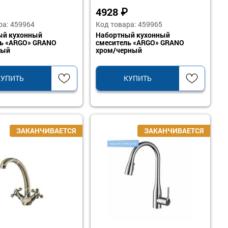
4928
₽
ра: 459964
Код товара: 459965
ый кухонный
Набортный кухонный
ль «ARGO» GRANO
смеситель «ARGO» GRANO
лый
хром/черный
КУПИТЬ
КУПИТЬ