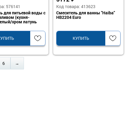
ра: 576141
Код товара: 413623
ь для питьевой воды с
Смеситель для ванны "Haiba"
зливом (кухня-
HB2204 Euro
елый/хром латунь
-8
КУПИТЬ
КУПИТЬ
6
→