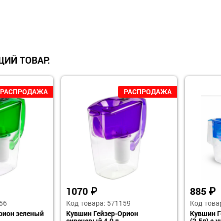
ИЙ ТОВАР:
1070
₽
885
₽
56
Код товара: 571159
Код това
рион зеленый
Кувшин Гейзер-Орион
Кувшин Г
сиреневый 4,0 л
(2,5л) + 