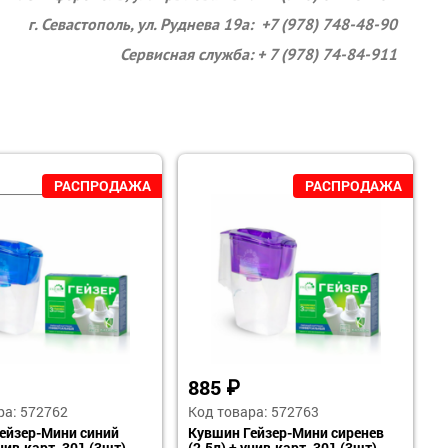
г. Севастополь, ул. Руднева 19а: +7 (978) 748-48-90
Сервисная служба: + 7 (978) 74-84-911
885
₽
ра: 572762
Код товара: 572763
ейзер-Мини синий
Кувшин Гейзер-Мини сиренев
унив.карт. 301 (3шт)
(2,5л) + унив.карт. 301 (3шт)