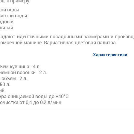
в, к примеру:
кой воды
зистой воды
идный
льный
адают идентичными посадочными размерами и производят
домоечной машине. Вариативная цветовая палитра.
Характеристики
ем кувшина - 4 л.
емной воронки - 2 л.
объем - 2 л.
50 л.
ий.
ура очищаемой воды до +40°С
очистки от 0,4 до 0,2 л/мин.