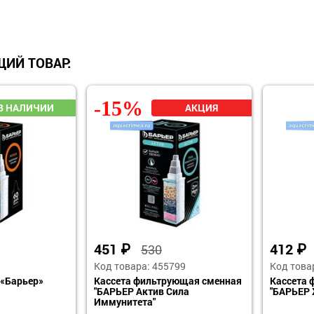
ИЙ ТОВАР:
-15%
451
₽
412
₽
530
Код товара: 455799
Код това
 «Барьер»
Кассета фильтрующая сменная
Кассета 
"БАРЬЕР Актив Сила
"БАРЬЕР
Иммунитета"