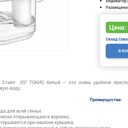
Индикатор 
Размещение
Цена:
Склад
Сева
В К
н
Стайл XS" ТОКИО белый
— это очень удобное приспо
вую воду.
Преимущества:
да для всей семьи;
чески открывающаяся воронка;
открывается при наклоне кувшина;
т попадания загрязнений в отфильтрованную воду;