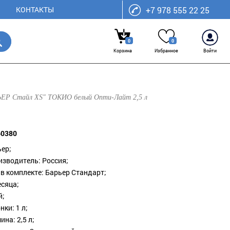
КОНТАКТЫ
+7 978 555 22 25
0
0
Корзина
Избранное
Войти
ЕР Стайл XS" ТОКИО белый Опти-Лайт 2,5 л
60380
ьер;
изводитель: Россия;
в комплекте: Барьер Стандарт;
есяца;
й;
ки: 1 л;
на: 2,5 л;