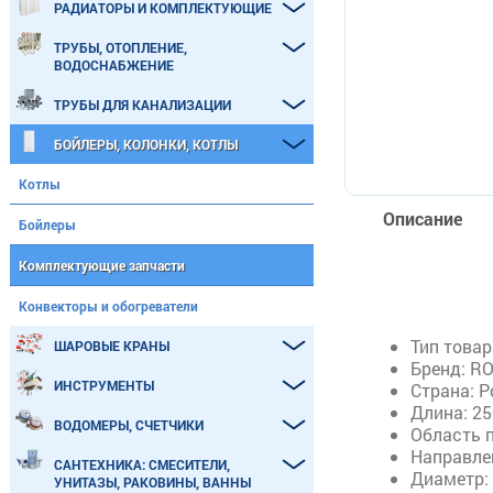
РАДИАТОРЫ И КОМПЛЕКТУЮЩИЕ
ТРУБЫ, ОТОПЛЕНИЕ,
ВОДОСНАБЖЕНИЕ
ТРУБЫ ДЛЯ КАНАЛИЗАЦИИ
БОЙЛЕРЫ, КОЛОНКИ, КОТЛЫ
Котлы
Описание
Бойлеры
Комплектующие запчасти
Конвекторы и обогреватели
Тип товар
ШАРОВЫЕ КРАНЫ
Бренд: R
ИНСТРУМЕНТЫ
Страна: Р
Длина: 25
ВОДОМЕРЫ, СЧЕТЧИКИ
Область 
Направле
САНТЕХНИКА: СМЕСИТЕЛИ,
Диаметр: 
УНИТАЗЫ, РАКОВИНЫ, ВАННЫ