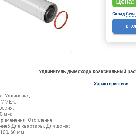
Цена:
Склад
Сева
В К
Удлинитель дымохода коаксиальный рас
Характеристики:
а: Удлинение;
OMMER;
оссия;
0 мм;
применения: Отопление;
ние6 Для квартиры, Для дома;
100, 60 мм.