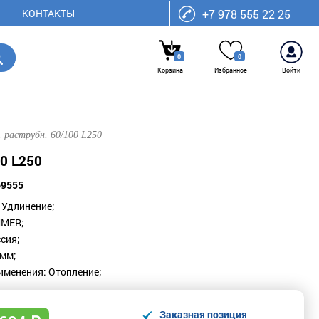
КОНТАКТЫ
+7 978 555 22 25
0
0
Корзина
Избранное
Войти
 раструбн. 60/100 L250
0 L250
69555
 Удлинение;
MMER;
сия;
 мм;
именения: Отопление;
Заказная позиция