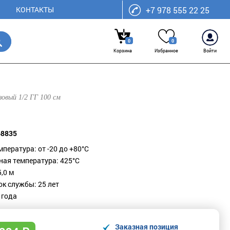
КОНТАКТЫ
+7 978 555 22 25
0
0
Корзина
Избранное
Войти
зовый 1/2 ГГ 100 см
68835
пература: от -20 до +80°С
ая температура: 425°С
5,0 м
ок службы: 25 лет
 года
Заказная позиция