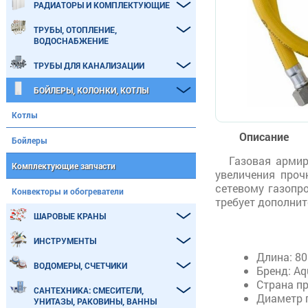
РАДИАТОРЫ И КОМПЛЕКТУЮЩИЕ
ТРУБЫ, ОТОПЛЕНИЕ,
ВОДОСНАБЖЕНИЕ
ТРУБЫ ДЛЯ КАНАЛИЗАЦИИ
БОЙЛЕРЫ, КОЛОНКИ, КОТЛЫ
Котлы
Описание
Бойлеры
Газовая армир
Комплектующие запчасти
увеличения проч
сетевому газопр
Конвекторы и обогреватели
требует дополнит
ШАРОВЫЕ КРАНЫ
ИНСТРУМЕНТЫ
Длина: 80
ВОДОМЕРЫ, СЧЕТЧИКИ
Бренд: Aq
Страна п
САНТЕХНИКА: СМЕСИТЕЛИ,
Диаметр 
УНИТАЗЫ, РАКОВИНЫ, ВАННЫ