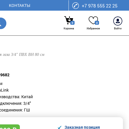
КОНТАКТЫ
+7 978 555 22 25
0
0
Корзина
Избранное
Войти
я газа 3/4" ПВХ ВН 80 см
69682
см
aLink
изводства: Китай
дключения: 3/4"
соединения: ГШ
Заказная позиция