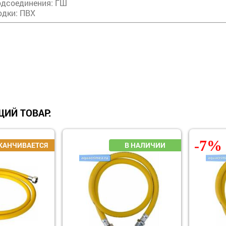
одсоединения: ГШ
одки: ПВХ
ИЙ ТОВАР:
-7%