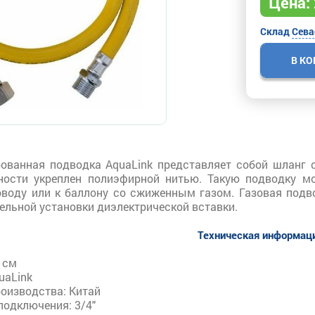
Цена:
Склад
Сева
В К
ованная подводка AquaLink представляет собой шланг с
ности укреплен полиэфирной нитью. Такую подводку м
оводу или к баллону со сжиженным газом. Газовая подв
ельной установки диэлектрической вставки.
Техническая информац
 см
uaLink
роизводства: Китай
подключения: 3/4"