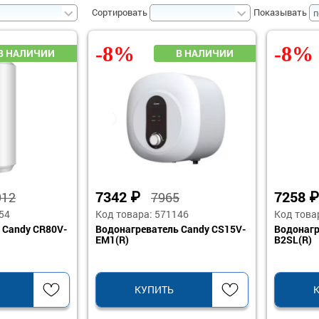
Сортировать
Показывать
-8%
-8%
7342
₽
7258
912
7965
54
Код товара: 571146
Код това
 Candy CR80V-
Водонагреватель Candy CS15V-
Водонагр
EM1(R)
B2SL(R)
КУПИТЬ