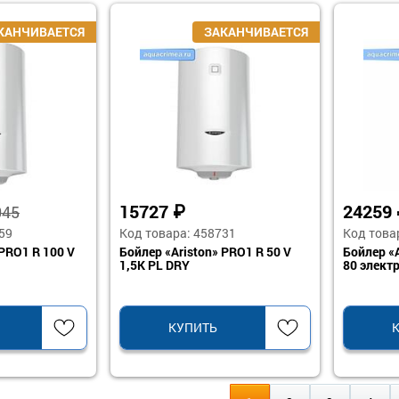
15727
₽
24259
045
59
Код товара: 458731
Код това
 PRO1 R 100 V
Бойлер «Ariston» PRO1 R 50 V
Бойлер «
1,5K PL DRY
80 элект
КУПИТЬ