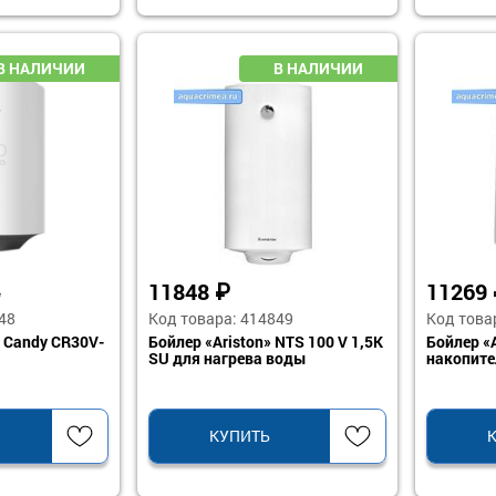
11848
₽
11269
6
48
Код товара: 414849
Код това
 Candy CR30V-
Бойлер «Ariston» NTS 100 V 1,5K
Бойлер «A
SU для нагрева воды
накопит
КУПИТЬ