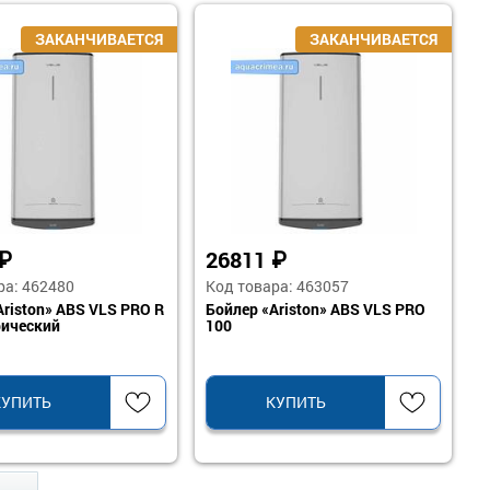
₽
26811
₽
ра: 462480
Код товара: 463057
Ariston» ABS VLS PRO R
Бойлер «Ariston» ABS VLS PRO
рический
100
КУПИТЬ
КУПИТЬ