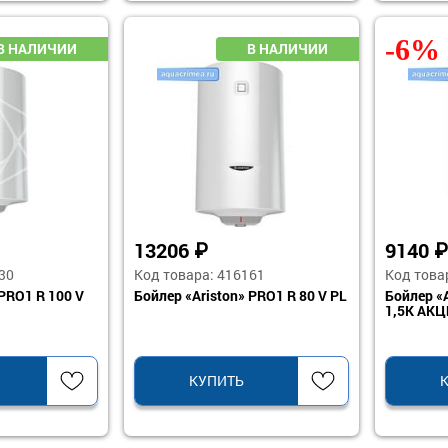
-6%
13206
₽
9140
30
Код товара: 416161
Код това
 PRO1 R 100 V
Бойлер «Ariston» PRO1 R 80 V PL
Бойлер «A
1,5K АК
КУПИТЬ