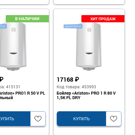
₽
17168
₽
ра: 415131
Код товара: 453993
riston» PRO1 R 50 V PL
Бойлер «Ariston» PRO 1 R 80 V
ельный
1,5K PL DRY
КУПИТЬ
КУПИТЬ