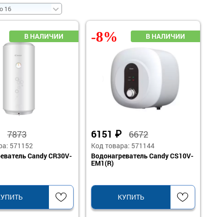
-8%
₽
6151
₽
7873
6672
ра: 571152
Код товара: 571144
еватель Candy CR30V-
Водонагреватель Candy CS10V-
EM1(R)
КУПИТЬ
КУПИТЬ