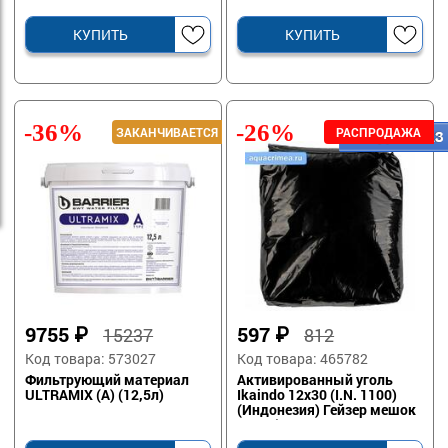
выварочная
(производство г.
Волгоград)
КУПИТЬ
КУПИТЬ
-36%
-26%
9755
₽
597
₽
15237
812
Код товара: 573027
Код товара: 465782
Фильтрующий материал
Активированный уголь
ULTRAMIX (А) (12,5л)
Ikaindo 12x30 (I.N. 1100)
(Индонезия) Гейзер мешок
25 кг (ЗАКАЗНАЯ
ПОЗИЦИЯ)