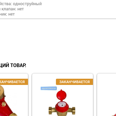
ойства: одноструйный
 клапан: нет
ик: нет
ИЙ ТОВАР: