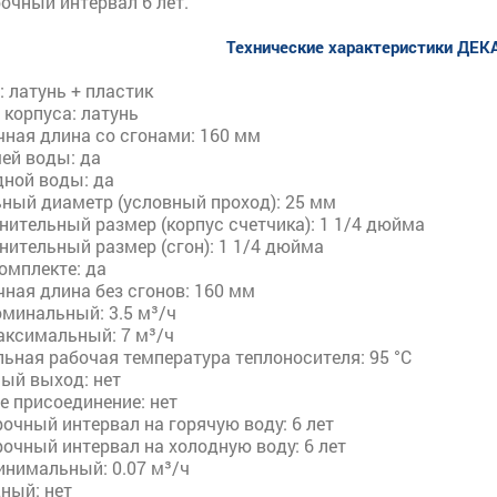
очный интервал 6 лет.
Технические характеристики ДЕК
 латунь + пластик
корпуса: латунь
чная длина со сгонами: 160 мм
ей воды: да
дной воды: да
ный диаметр (условный проход): 25 мм
ительный размер (корпус счетчика): 1 1/4 дюйма
нительный размер (сгон): 1 1/4 дюйма
омплекте: да
ная длина без сгонов: 160 мм
оминальный: 3.5 м³/ч
аксимальный: 7 м³/ч
ьная рабочая температура теплоносителя: 95 °С
ый выход: нет
е присоединение: нет
очный интервал на горячую воду: 6 лет
очный интервал на холодную воду: 6 лет
инимальный: 0.07 м³/ч
ный: нет