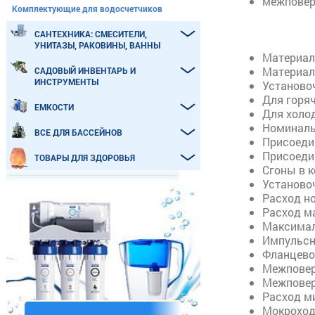
межповер
Комплектующие для водосчетчиков
САНТЕХНИКА: СМЕСИТЕЛИ,
УНИТАЗЫ, РАКОВИНЫ, ВАННЫ
Материал:
Материал 
САДОВЫЙ ИНВЕНТАРЬ И
ИНСТРУМЕНТЫ
Установо
Для горяч
ЕМКОСТИ
Для холо
Номиналь
ВСЕ ДЛЯ БАССЕЙНОВ
Присоедин
Присоеди
ТОВАРЫ ДЛЯ ЗДОРОВЬЯ
Сгоны в к
Установоч
Расход н
Расход м
Максимал
Импульсн
Фланцево
Межповер
Межповер
Расход м
Мокроход