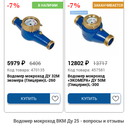
-7%
-7%
5979
₽
12802
₽
6406
13717
Код товара: 470135
Код товара: 457581
Водомер мокроход ДУ 32М
Водомер мокроход
экомера (Глицерин)L-260
«ЭКОМЕРА» ДУ 50М
(Глицерин)L-300
КУПИТЬ
КУПИТЬ
Водомер мокроход ВКМ Ду 25 - вопросы и отзывы