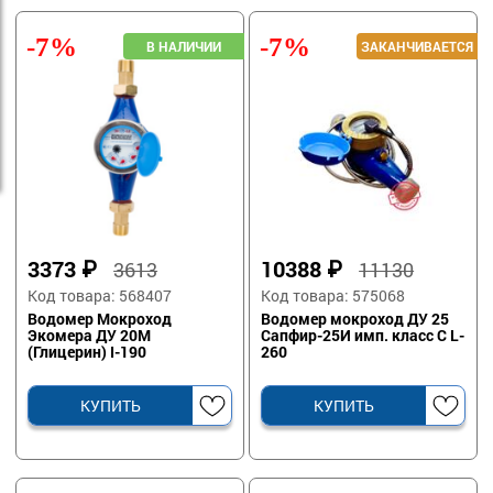
-7%
-7%
3373
₽
10388
₽
3613
11130
Код товара: 568407
Код товара: 575068
Водомер Мокроход
Водомер мокроход ДУ 25
Экомера ДУ 20М
Сапфир-25И имп. класс С L-
(Глицерин) I-190
260
КУПИТЬ
КУПИТЬ