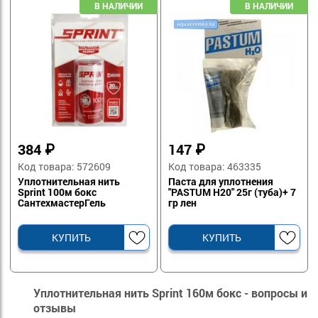
384
₽
147
₽
Код товара: 572609
Код товара: 463335
Уплотнительная нить
Паста для уплотнения
Sprint 100м бокс
"PASTUM H20" 25г (туба)+ 7
СантехмастерГель
гр лен
КУПИТЬ
КУПИТЬ
Уплотнительная нить Sprint 160м бокс - вопросы и
отзывы