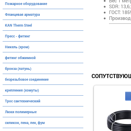
Вес 1 метр
Пожарное оборудование
SDR: 13,6;
ГОСТ: 185
Фланцевая арматура
Производ
KAN Therm Steel
Пресс - фитинг
Никель (хром)
фитинг обжимной
бронза (латунь)
СОПУТСТВУЮЩ
безрезьбовое соединение
крепления (хомуты)
Трос сантехнический
Люки полимерные
силикон, пена, лен, фум