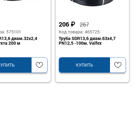
206
₽
267
ра: 575101
Код товара: 465725
R13,6 диам.32х2,4
Труба SDR13,6 диам.63х4,7
ухта 200 м
PN12,5 -100м. Valfex
КУПИТЬ
КУПИТЬ