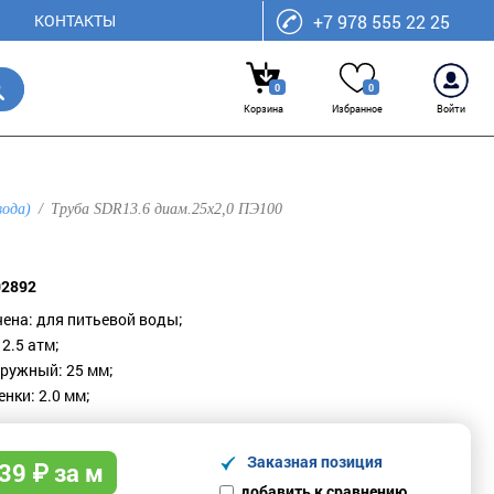
КОНТАКТЫ
+7 978 555 22 25
0
0
Корзина
Избранное
Войти
вода)
Труба SDR13.6 диам.25х2,0 ПЭ100
02892
ена: для питьевой воды;
2.5 атм;
ружный: 25 мм;
нки: 2.0 мм;
Заказная позиция
39
₽ за м
добавить к сравнению