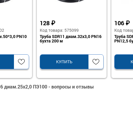
128
₽
106
₽
02
Код товара: 575099
Код това
м.50*3,0 PN10
Труба SDR11 диам.32х3,0 PN16
Труба SD
бухта 200 м
PN12,5 б
КУПИТЬ
6 диам.25х2,0 ПЭ100 - вопросы и отзывы