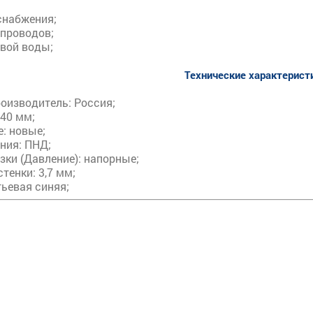
снабжения;
опроводов;
евой воды;
Технические характерист
оизводитель: Россия;
40 мм;
: новые;
ния: ПНД;
зки (Давление): напорные;
тенки: 3,7 мм;
тьевая синяя;