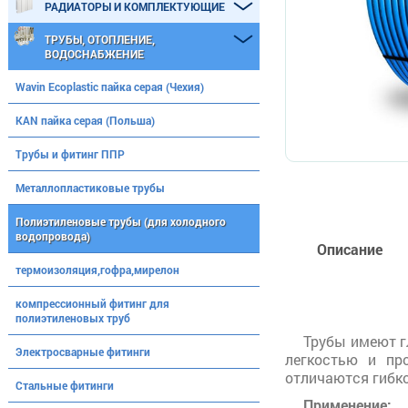
РАДИАТОРЫ И КОМПЛЕКТУЮЩИЕ
ТРУБЫ, ОТОПЛЕНИЕ,
ВОДОСНАБЖЕНИЕ
Wavin Ecoplastic пайка серая (Чехия)
KAN пайка серая (Польша)
Трубы и фитинг ППР
Металлопластиковые трубы
Полиэтиленовые трубы (для холодного
водопровода)
Описание
термоизоляция,гофра,мирелон
компрессионный фитинг для
полиэтиленовых труб
Трубы имеют г
Электросварные фитинги
легкостью и пр
отличаются гибк
Стальные фитинги
Применение: