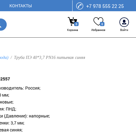
КОНТАКТЫ
+7 978 555 22 25
0
0
Корзина
Избранное
Войти
вода)
Труба ПЭ 40*3,7 PN16 питьевая синяя
62557
изводитель: Россия;
0 мм;
 новые;
ия: ПНД;
ки (Давление): напорные;
нки: 3,7 мм;
евая синяя;