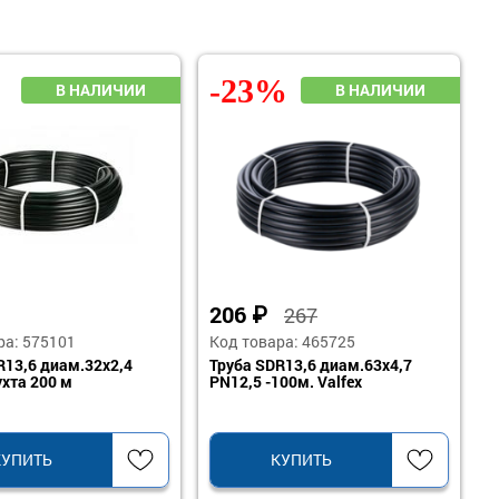
-23%
206
₽
267
ра: 575101
Код товара: 465725
R13,6 диам.32х2,4
Труба SDR13,6 диам.63х4,7
ухта 200 м
PN12,5 -100м. Valfex
КУПИТЬ
КУПИТЬ