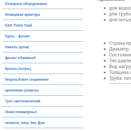
Пожарное оборудование
для водо
для труб
Фланцевая арматура
для пить
KAN Therm Steel
Пресс - фитинг
Страна-пр
Никель (хром)
Диаметр: 
Состояние
фитинг обжимной
Тип давле
Вид нагру
бронза (латунь)
Толщина с
Труба: пи
безрезьбовое соединение
крепления (хомуты)
Трос сантехнический
Люки полимерные
силикон, пена, лен, фум