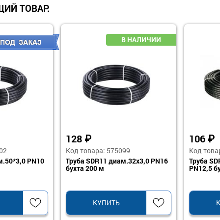
ИЙ ТОВАР:
128
₽
106
₽
02
Код товара: 575099
Код това
м.50*3,0 PN10
Труба SDR11 диам.32х3,0 PN16
Труба SD
бухта 200 м
PN12,5 б
КУПИТЬ