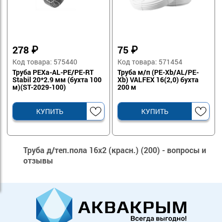
278
₽
75
₽
Код товара: 575440
Код товара: 571454
Труба PEXa-AL-PE/PE-RT
Труба м/п (PE-Xb/AL/PE-
Stabil 20*2.9 мм (бухта 100
Xb) VALFEX 16(2,0) бухта
м)(ST-2029-100)
200 м
КУПИТЬ
КУПИТЬ
Труба д/теп.пола 16х2 (красн.) (200) - вопросы и
отзывы