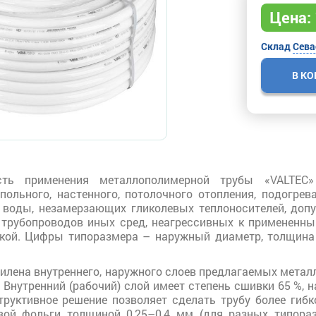
Цена:
Склад
Сева
В К
сть применения металлополимерной трубы «VALTEC
апольного, настенного, потолочного отопления, подогр
 воды, незамерзающих гликолевых теплоносителей, доп
 трубопроводов иных сред, неагрессивных к примененн
кой. Цифры типоразмера – наружный диаметр, толщина 
илена внутреннего, наружного слоев предлагаемых мета
. Внутренний (рабочий) слой имеет степень сшивки 65 %,
структивное решение позволяет сделать трубу более гиб
ой фольги толщиной 0,25–0,4 мм (для разных типораз