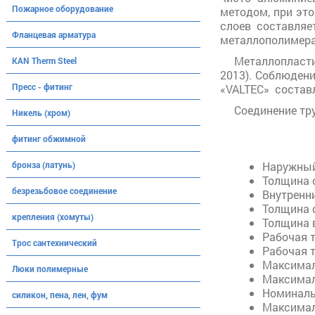
Пожарное оборудование
методом, при эт
слоев составляе
Фланцевая арматура
металлополимера
Металлопласти
KAN Therm Steel
2013). Соблюдени
Пресс - фитинг
«VALTEC» составл
Соединение тр
Никель (хром)
фитинг обжимной
бронза (латунь)
Наружный
Толщина с
безрезьбовое соединение
Внутренни
Толщина 
крепления (хомуты)
Толщина в
Рабочая т
Трос сантехнический
Рабочая т
Максимал
Люки полимерные
Максимал
Номинальн
силикон, пена, лен, фум
Максимал