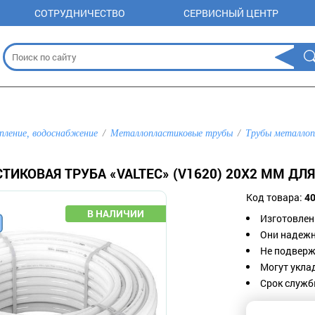
СОТРУДНИЧЕСТВО
СЕРВИСНЫЙ ЦЕНТР
пление, водоснабжение
Металлопластиковые трубы
Трубы металло
ТИКОВАЯ ТРУБА «VALTEC» (V1620) 20Х2 ММ Д
Код товара:
4
Изготовлен
Они надежн
Не подверж
Могут укла
Срок служб