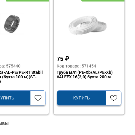
75
₽
ра: 575440
Код товара: 571454
Xa-AL-PE/PE-RT Stabil
Труба м/п (PE-Xb/AL/PE-Xb)
 (бухта 100 м)(ST-
VALFEX 16(2,0) бухта 200 м
)
КУПИТЬ
КУПИТЬ
зывы