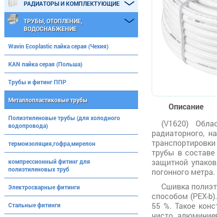
РАДИАТОРЫ И КОМПЛЕКТУЮЩИЕ
ТРУБЫ, ОТОПЛЕНИЕ,
ВОДОСНАБЖЕНИЕ
Wavin Ecoplastic пайка серая (Чехия)
KAN пайка серая (Польша)
Трубы и фитинг ППР
Металлопластиковые трубы
Описание
Полиэтиленовые трубы (для холодного
(V1620) Обла
водопровода)
радиаторного, н
транспортировки
термоизоляция,гофра,мирелон
трубы в составе
защитной упаков
компрессионный фитинг для
полиэтиленовых труб
погонного метра.
Сшивка полиэт
Электросварные фитинги
способом (PEX-b)
55 %. Такое кон
Стальные фитинги
чисто алюминиев