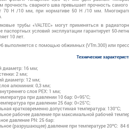
ом прочность сварного шва превышает прочность самого
т 70 Н /10 мм, при нормативе 50 Н /10 мм. Многокра
.
ковые трубы «VALTEC» могут применяться в радиаторно
е паспортных условий эксплуатации гарантирует 50-летн
яет 10 лет.
уб выполняется с помощью обжимных (VTm.300) или пресс-
Технические характерис
 диаметр: 16 мм;
тенки: 2 мм;
й диаметр: 12 мм;
слоя алюминия: 0,3 мм;
нутреннего слоя PEX: 1 мм;
емпература при давлении 10 бар: 0÷95°С;
емпература при давлении 25 бар: 0÷25°С;
ьная кратковременно допустимая температура: 130°С;
ьное рабочее давление при максимальной рабочей темпера
ое давление PN: 25 бар:
ьное (разрушающее) давление при температуре 20ºС: 84 б