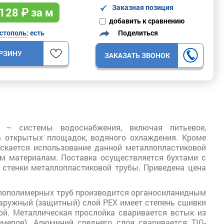
Заказная позиция
128
₽ за м
добавить к сравнению
Поделиться
стополь
: есть
ОРЗИНУ
ЗАКАЗАТЬ ЗВОНОК
» – системы водоснабжения, включая питьевое,
ева открытых площадок, водяного охлаждения. Кроме
ускается использование данной металлопластиковой
ым материалам. Поставка осуществляется бухтами с
стенки металлопластиковой трубы. Приведена цена
ллополимерных труб производится органосиланидным
 наружный (защитный) слой PEX имеет степень сшивки
кой. Металлическая прослойка сваривается встык из
меров). Алюминий среднего слоя сваривается TIG-