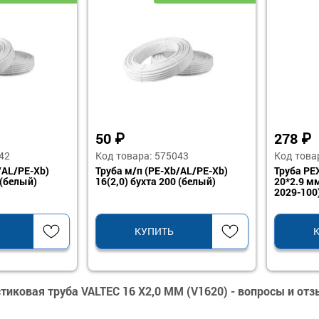
50
₽
278
₽
42
Код товара: 575043
Код това
/AL/PE-Xb)
Труба м/п (PE-Xb/AL/PE-Xb)
Труба PE
 (белый)
16(2,0) бухта 200 (белый)
20*2.9 мм
2029-100
КУПИТЬ
тиковая труба VALTEC 16 Х2,0 ММ (V1620) - вопросы и от