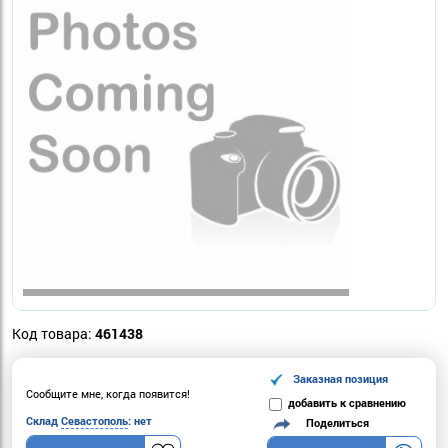
Код товара:
461438
Заказная позиция
Сообщите мне, когда появится!
добавить к сравнению
Склад
Севастополь
: нет
Поделиться