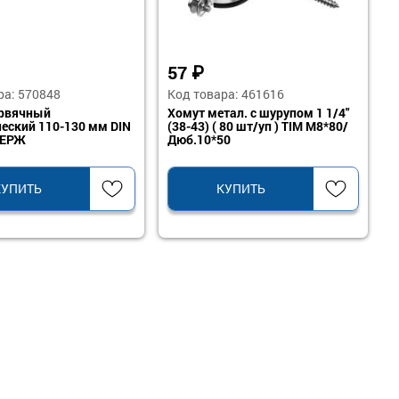
57
₽
ра: 570848
Код товара: 461616
ервячный
Хомут метал. с шурупом 1 1/4"
еский 110-130 мм DIN
(38-43) ( 80 шт/уп ) TIM М8*80/
НЕРЖ
Дюб.10*50
КУПИТЬ
КУПИТЬ
ы