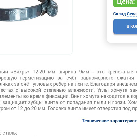
Цена:
Склад
Сева
В К
ный «Вихрь» 12-20 мм ширина 9мм - это крепежные 
орошую герметизацию за счёт равномерного сжатия 
чках за счёт угловых ребер на ленте. Благодаря внешне
естах с высокой степенью влажности. Углы хомута за
лементы во время фиксации. Винт хомута находится в ко
 и защищает зубцы винта от попадания пыли и грязи. Х
ом от 12 до 20 мм. Головка винта имеет отверстия под п
Технические характерис
 сталь;