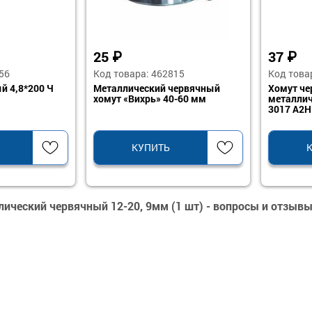
25
₽
37
₽
56
Код товара: 462815
Код това
й 4,8*200 Ч
Металлический червячный
Хомут ч
хомут «Вихрь» 40-60 мм
металлич
3017 А2
КУПИТЬ
ический червячный 12-20, 9мм (1 шт) - вопросы и отзыв