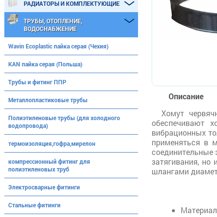
РАДИАТОРЫ И КОМПЛЕКТУЮЩИЕ
ТРУБЫ, ОТОПЛЕНИЕ,
ВОДОСНАБЖЕНИЕ
Wavin Ecoplastic пайка серая (Чехия)
KAN пайка серая (Польша)
Трубы и фитинг ППР
Описание
Металлопластиковые трубы
Хомут червяч
Полиэтиленовые трубы (для холодного
обеспечивают х
водопровода)
вибрационных тол
применяться в м
термоизоляция,гофра,мирелон
соединительные э
затягивания, но
компрессионный фитинг для
полиэтиленовых труб
шлангами диаметр
Электросварные фитинги
Стальные фитинги
Материал: