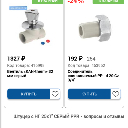
-24%
1327
₽
192
₽
254
Код товара: 416998
Код товара: 463952
Вентиль «KAN-therm» 32
Соединитель
мм серый
свинчиваемый PP - d 20 Gz
3/4"
КУПИТЬ
КУПИТЬ
Штуцер с НГ 25х1" СЕРЫЙ PPR - вопросы и отзывы