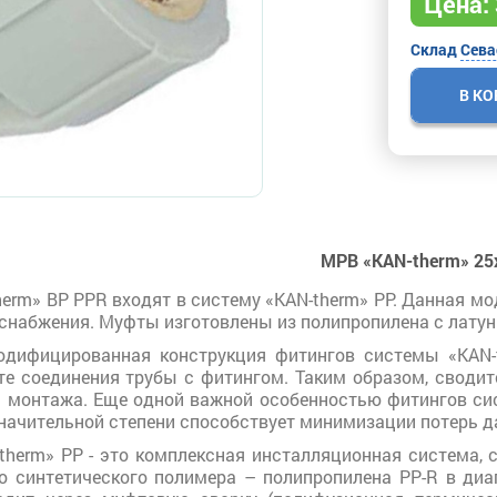
Цена:
Склад
Сева
В К
МРВ «KAN-therm» 25
erm» ВР PPR входят в систему «KAN-therm» PP. Данная м
оснабжения. Муфты изготовлены из полипропилена с лат
одифицированная конструкция фитингов системы «KAN-
те соединения трубы с фитингом. Таким образом, своди
я монтажа. Еще одной важной особенностью фитингов си
значительной степени способствует минимизации потерь д
therm» PP - это комплексная инсталляционная система, 
о синтетического полимера – полипропилена PP-R в диа