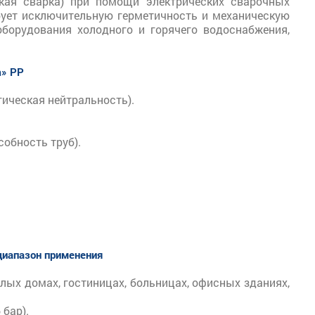
кая сварка) при помощи электрических сварочных
ирует исключительную герметичность и механическую
борудования холодного и горячего водоснабжения,
m» PP
ическая нейтральность).
обность труб).
диапазон применения
илых домах, гостиницах, больницах, офисных зданиях,
 бар).