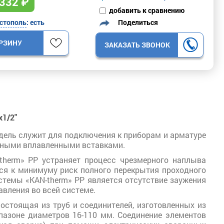
332
₽
добавить к сравнению
Поделиться
стополь
: есть
ОРЗИНУ
ЗАКАЗАТЬ ЗВОНОК
х1/2"
одель служит для подключения к приборам и арматуре
унными вплавленными вставками.
therm» PP устраняет процесс чрезмерного наплыва
тся к минимуму риск полного перекрытия проходного
стемы «KAN-therm» PP является отсутствие заужения
авления во всей системе.
состоящая из труб и соединителей, изготовленных из
пазоне диаметров 16-110 мм. Соединение элементов