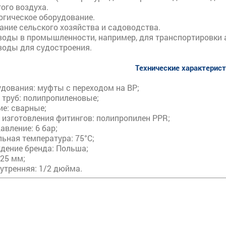
ого воздуха.
огическое оборудование.
ание сельского хозяйства и садоводства.
воды в промышленности, например, для транспортировки 
воды для судостроения.
Технические характерис
удования:
муфты с переходом на ВР;
 труб:
полипропиленовые;
ие:
сварные;
 изготовления фитингов:
полипропилен PPR;
авление:
6 бар;
ьная температура:
75°C;
дение бренда:
Польша;
25 мм;
утренняя:
1/2 дюйма.