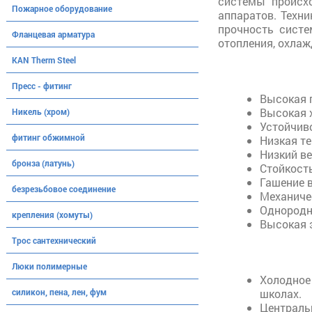
системы происх
Пожарное оборудование
аппаратов. Техн
прочность систе
Фланцевая арматура
отопления, охлаж
KAN Therm Steel
Пресс - фитинг
Высокая 
Высокая 
Никель (хром)
Устойчиво
фитинг обжимной
Низкая т
Низкий ве
бронза (латунь)
Стойкость
Гашение 
безрезьбовое соединение
Механиче
Однородн
крепления (хомуты)
Высокая 
Трос сантехнический
Люки полимерные
Холодное 
силикон, пена, лен, фум
школах.
Центральн