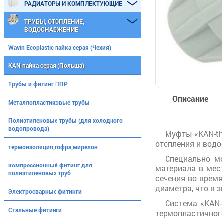
РАДИАТОРЫ И КОМПЛЕКТУЮЩИЕ
ТРУБЫ, ОТОПЛЕНИЕ,
ВОДОСНАБЖЕНИЕ
Wavin Ecoplastic пайка серая (Чехия)
KAN пайка серая (Польша)
Трубы и фитинг ППР
Описание
Металлопластиковые трубы
Полиэтиленовые трубы (для холодного
водопровода)
Муфты «KAN-th
отопления и вод
термоизоляция,гофра,мирелон
Специально м
компрессионный фитинг для
материала в мес
полиэтиленовых труб
сечения во врем
диаметра, что в 
Электросварные фитинги
Система «KAN-
Стальные фитинги
термопластичног