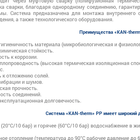
одит через муфтовую сварку (полифузионная термичес
ика сварки, благодаря однородному соединению, гарант
мы. Система предназначена для монтажа внутреннего о
дения, а также технологического оборудования.
Преимущества «KAN-ther
гигиеничность материала (микробиологическая и физиолог
химическая стойкость.
сть к коррозии.
еплопроводность (высокая термическая изоляционная спос
с.
 к отложению солей.
вибрации и шумов.
ская прочность.
ость соединений.
эксплуатационная долговечность.
Система «KAN-therm» PP имеет широкий 
(20°C/10 бар) и горячее (60°C/10 бар) водоснабжение в ж
ое отопление (температура до 90°C рабочее давление до 6