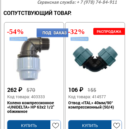
Сервисная служба: + 7 (978) 74-84-911
СОПУТСТВУЮЩИЙ ТОВАР:
-54%
-32%
262
₽
106
₽
570
155
Код товара: 403333
Код товара: 414577
Колено компрессионное
Отвод «ITAL» 40мм/90°
«UNIDELTA» НР 63х2 1/2"
компрессионный (50/4)
обжимное
КУПИТЬ
КУПИТЬ