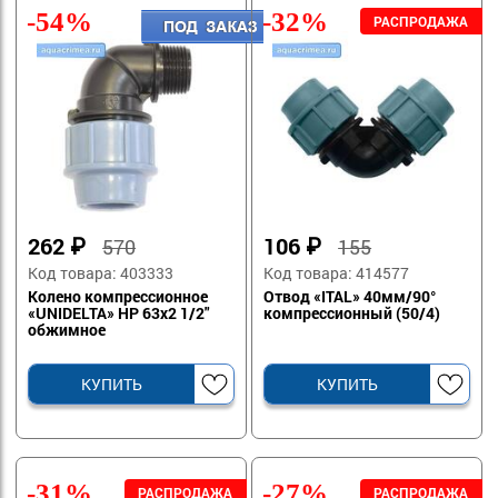
-54%
-32%
262
₽
106
₽
570
155
Код товара: 403333
Код товара: 414577
Колено компрессионное
Отвод «ITAL» 40мм/90°
«UNIDELTA» НР 63х2 1/2"
компрессионный (50/4)
обжимное
КУПИТЬ
КУПИТЬ
-31%
-27%