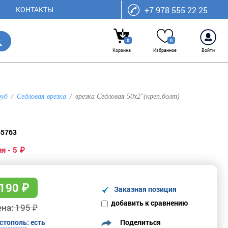
КОНТАКТЫ
+7 978 555 22 25
0
0
Корзина
Избранное
Войти
руб
Седловая врезка
врезка Седловая 50х2"(креп.болт)
65763
я - 5 ₽
190
₽
Заказная позиция
добавить к сравнению
на: 195 ₽
Поделиться
стополь
: есть