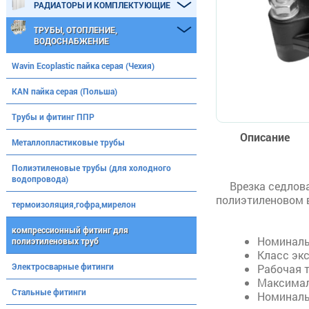
РАДИАТОРЫ И КОМПЛЕКТУЮЩИЕ
ТРУБЫ, ОТОПЛЕНИЕ,
ВОДОСНАБЖЕНИЕ
Wavin Ecoplastic пайка серая (Чехия)
KAN пайка серая (Польша)
Трубы и фитинг ППР
Описание
Металлопластиковые трубы
Полиэтиленовые трубы (для холодного
водопровода)
Врезка седлов
полиэтиленовом 
термоизоляция,гофра,мирелон
компрессионный фитинг для
Номиналь
полиэтиленовых труб
Класс эк
Электросварные фитинги
Рабочая т
Максималь
Стальные фитинги
Номинальн