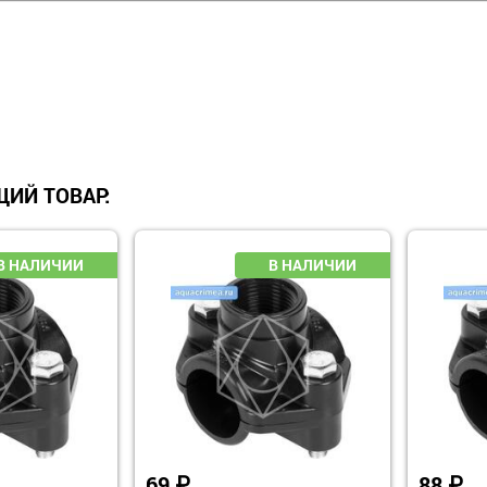
ИЙ ТОВАР:
69
₽
88
₽