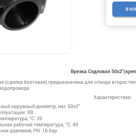
В К
Врезка Седловая 50х2"(креп.
ая (сделка болтовая) предназначена для отвода второстеп
водопроводе.
Характеристики:
ный наружный диаметр, мм: 50х2"
сплуатации: ХВ
емпература, °С: 20
ная рабочая температура, °С: 40
ое давление, PN: 16 бар