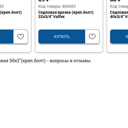
82
Код товара: 465683
Код това
(креп.болт)
Седловая врезка (креп.болт)
Седловая
32х3/4" Valfex
40х3/4" V
КУПИТЬ
вая 50х2"(креп.болт) - вопросы и отзывы