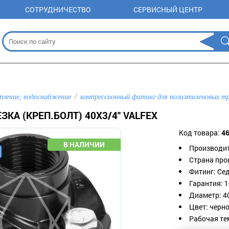
СОТРУДНИЧЕСТВО
СЕРВИСНЫЙ ЦЕНТР
пление, водоснабжение
компрессионный фитинг для полиэтиленовых т
ЗКА (КРЕП.БОЛТ) 40Х3/4" VALFEX
Код товара:
4
Производит
Страна про
Фитинг: Се
Гарантия: 1
Диаметр: 4
Цвет: черно
Рабочая тем