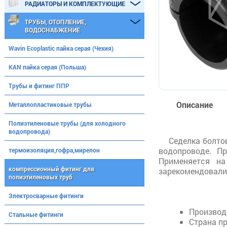
РАДИАТОРЫ И КОМПЛЕКТУЮЩИЕ
ТРУБЫ, ОТОПЛЕНИЕ,
ВОДОСНАБЖЕНИЕ
Wavin Ecoplastic пайка серая (Чехия)
KAN пайка серая (Польша)
Трубы и фитинг ППР
Описание
Металлопластиковые трубы
Полиэтиленовые трубы (для холодного
водопровода)
Седелка болто
водопроводе. П
термоизоляция,гофра,мирелон
Применяется на
компрессионный фитинг для
зарекомендовали 
полиэтиленовых труб
Электросварные фитинги
Производ
Стальные фитинги
Страна п