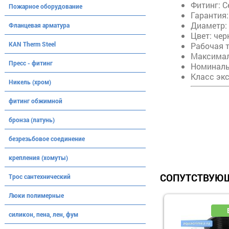
Фитинг: С
Пожарное оборудование
Гарантия:
Диаметр: 
Фланцевая арматура
Цвет: чер
KAN Therm Steel
Рабочая т
Максимал
Пресс - фитинг
Номинал
Класс экс
Никель (хром)
фитинг обжимной
бронза (латунь)
безрезьбовое соединение
крепления (хомуты)
СОПУТСТВУЮЩ
Трос сантехнический
Люки полимерные
силикон, пена, лен, фум