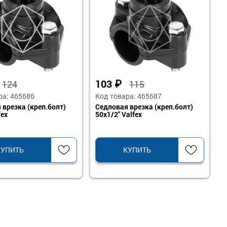
₽
103
₽
124
115
ра: 465686
Код товара: 465687
 врезка (креп.болт)
Седловая врезка (креп.болт)
fex
50х1/2" Valfex
КУПИТЬ
КУПИТЬ