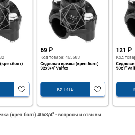
69
₽
121
82
Код товара: 465683
Код това
(креп.болт)
Седловая врезка (креп.болт)
Седловая
32х3/4" Valfex
50х1" Val
КУПИТЬ
зка (креп.болт) 40х3/4" - вопросы и отзывы