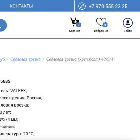
КОНТАКТЫ
+7 978 555 22 25
0
0
Корзина
Избранное
Войти
руб
Седловая врезка
Седловая врезка (креп.болт) 40х3/4"
65685
ель: VALFEX;
исхождения: Россия;
дловая врезка;
0 лет;
0*3/4 мм;
-синий;
пература: 20 °С;