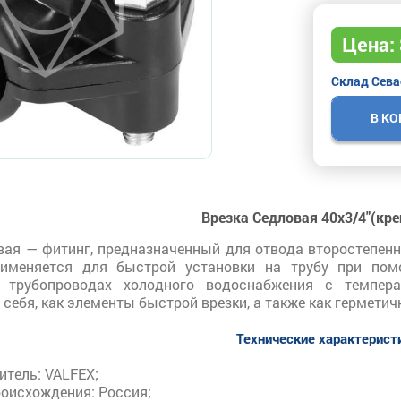
Цена:
Склад
Сева
В К
Врезка Седловая 40х3/4"(креп
вая — фитинг, предназначенный для отвода второстепен
рименяется для быстрой установки на трубу при пом
 трубопроводах холодного водоснабжения с темпера
себя, как элементы быстрой врезки, а также как герметич
Технические характерист
итель: VALFEX;
роисхождения: Россия;