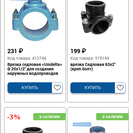
231
₽
199
₽
Код товара: 413748
Код товара: 578169
Врезка седловая «Unidelta»
врезка Седловая 63х2"
Ø 20х1/2" для создания
(креп.болт)
наружных водопроводов
КУПИТЬ
КУПИТЬ
-3%