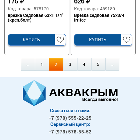
175
₽
626
₽
Код товара: 578170
Код товара: 469180
врезка Седловая 63х1 1/4"
Врезка седловая 75х3/4
(креп.болт)
Irritec
КУПИТЬ
КУПИТЬ
←
1
2
3
4
5
→
Связаться с нами:
+7 (978)
555-22-25
Сервисный центр:
+7 (978)
578-55-52