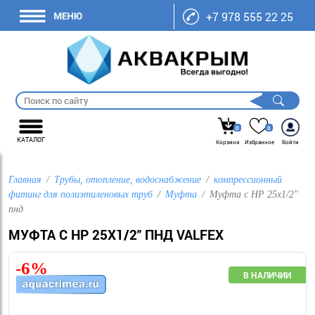
+7 978 555 22 25
0
0
КАТАЛОГ
Корзина
Избранное
Войти
Главная
Трубы, отопление, водоснабжение
компрессионный
фитинг для полиэтиленовых труб
Муфта
Муфта с НР 25х1/2"
пнд
МУФТА С НР 25Х1/2" ПНД VALFEX
-6%