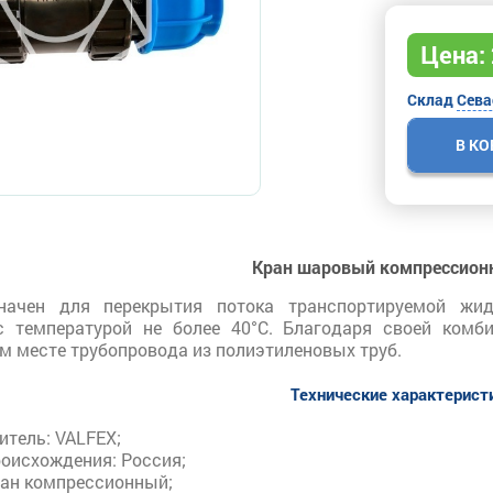
Цена:
Склад
Сева
В К
Кран шаровый компрессионн
начен для перекрытия потока транспортируемой жид
 температурой не более 40°С. Благодаря своей комби
м месте трубопровода из полиэтиленовых труб.
Технические характерист
итель: VALFEX;
роисхождения: Россия;
ран компрессионный;