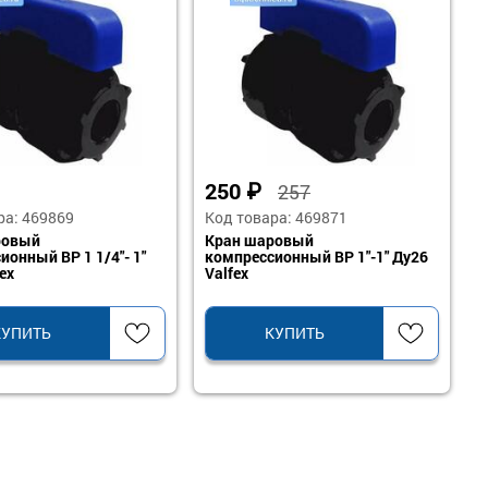
250
₽
257
ра: 469869
Код товара: 469871
ровый
Кран шаровый
ионный ВР 1 1/4"- 1"
компрессионный ВР 1"-1" Ду26
ex
Valfex
КУПИТЬ
КУПИТЬ