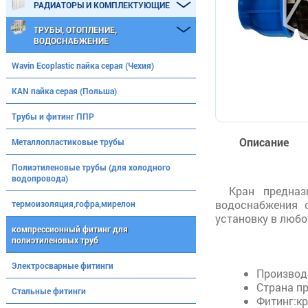
РАДИАТОРЫ И КОМПЛЕКТУЮЩИЕ
ТРУБЫ, ОТОПЛЕНИЕ,
ВОДОСНАБЖЕНИЕ
Wavin Ecoplastic пайка серая (Чехия)
KAN пайка серая (Польша)
Трубы и фитинг ППР
Описание
Металлопластиковые трубы
Полиэтиленовые трубы (для холодного
водопровода)
Кран предназ
водоснабжения с
термоизоляция,гофра,мирелон
установку в любо
компрессионный фитинг для
полиэтиленовых труб
Электросварные фитинги
Производ
Страна п
Стальные фитинги
Фитинг:к