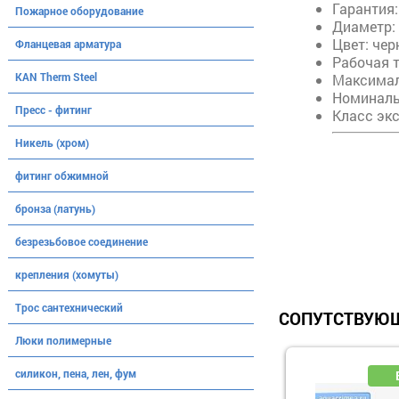
Гарантия:
Пожарное оборудование
Диаметр: 
Цвет: чер
Фланцевая арматура
Рабочая т
KAN Therm Steel
Максимал
Номинал
Пресс - фитинг
Класс экс
Никель (хром)
фитинг обжимной
бронза (латунь)
безрезьбовое соединение
крепления (хомуты)
Трос сантехнический
СОПУТСТВУЮЩ
Люки полимерные
силикон, пена, лен, фум