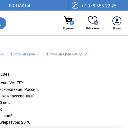
КОНТАКТЫ
+7 978 555 22 25
0
0
Корзина
Избранное
Войти
руб
Шаровый кран
Шаровый кран компр. 25
65341
ель: VALFEX;
исхождения: Россия;
н компрессионный;
0 лет;
5;
-синий;
пература: 20 °С;