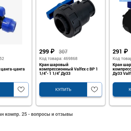
299
₽
291
₽
307
52
Код товара: 469868
Код това
Кран шаровый
Кран ша
цанга-цанга
компрессионный Valfex с ВР 1
компресс
1/4"- 1 1/4" Ду33
Ду33 Valf
КУПИТЬ
н компр. 25 - вопросы и отзывы