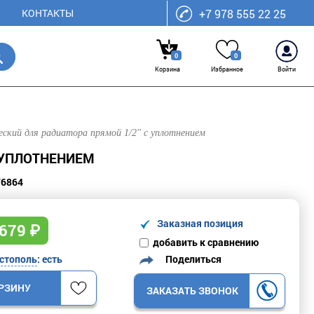
КОНТАКТЫ
+7 978 555 22 25
0
0
Корзина
Избранное
Войти
кий для радиатора прямой 1/2'' с уплотнением
С УПЛОТНЕНИЕМ
76864
Заказная позиция
679
₽
добавить к сравнению
Поделиться
стополь
: есть
ОРЗИНУ
ЗАКАЗАТЬ ЗВОНОК