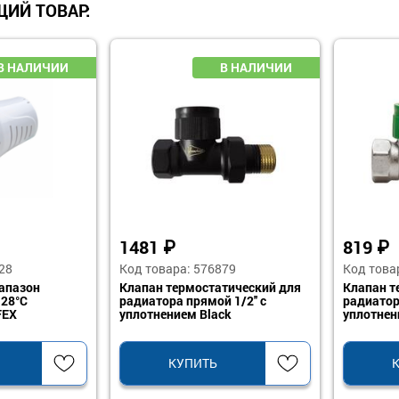
ИЙ ТОВАР:
1481
₽
819
₽
28
Код товара: 576879
Код това
апазон
Клапан термостатический для
Клапан т
 28°C
радиатора прямой 1/2'' с
радиатора
FEX
уплотнением Black
уплотне
КУПИТЬ