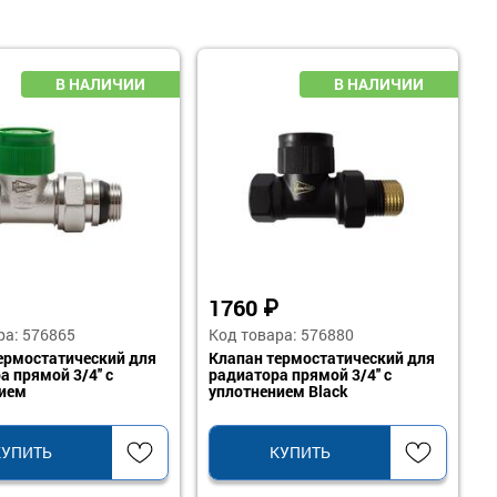
1760
₽
ра: 576865
Код товара: 576880
ермостатический для
Клапан термостатический для
 прямой 3/4'' с
радиатора прямой 3/4'' с
нием
уплотнением Black
КУПИТЬ
КУПИТЬ