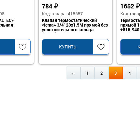
784
₽
1652
₽
08
Код товара: 415657
Код това
ALTEC»
Клапан термостатический
Термоста
ельная
«Icma» 3/4" 28х1.5М прямой без
прямой 1
уплотнительного кольца
+815-940
(50/10)
КУПИТЬ
←
1
2
3
4