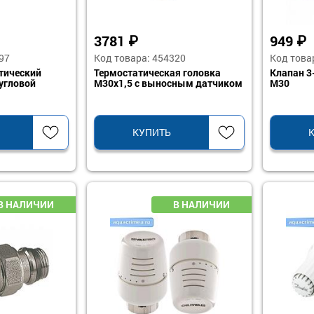
3781
₽
949
₽
97
Код товара: 454320
Код това
тический
Термостатическая головка
Клапан 3-
угловой
М30х1,5 с выносным датчиком
М30
КУПИТЬ