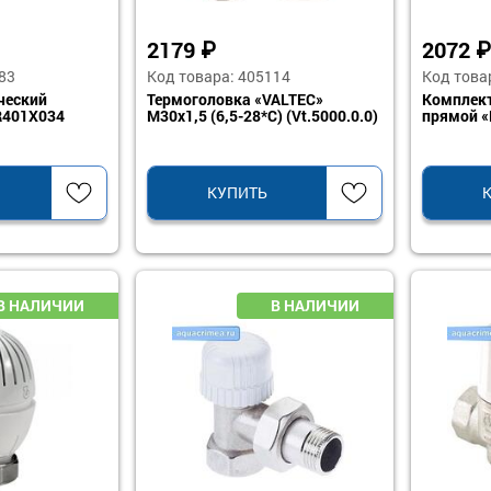
2179
₽
2072
₽
83
Код товара: 405114
Код това
ческий
Термоголовка «VALTEC»
Комплект
 R401X034
М30х1,5 (6,5-28*С) (Vt.5000.0.0)
прямой «
КУПИТЬ