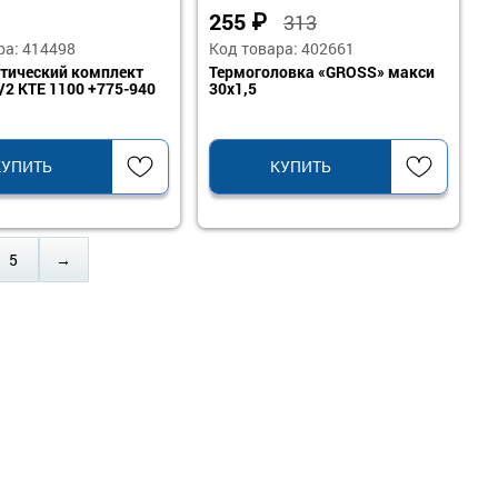
255
₽
313
ра: 414498
Код товара: 402661
тический комплект
Термоголовка «GROSS» макси
/2 KTE 1100 +775-940
30х1,5
КУПИТЬ
КУПИТЬ
5
→