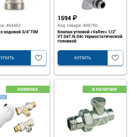
1594
₽
ра: 464462
Код товара: 409756
х ходовой 3/4" TIM
Клапан угловой «Valtec» 1/2"
VT.047.N.04с термостатической
головкой
КУПИТЬ
КУПИТЬ