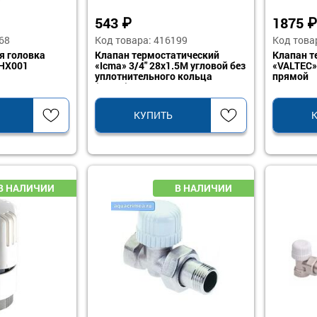
543
₽
1875
₽
68
Код товара: 416199
Код това
я головка
Клапан термостатический
Клапан т
0HX001
«Icma» 3/4" 28х1.5М угловой без
«VALTEC» 
уплотнительного кольца
прямой
(50/10)
КУПИТЬ