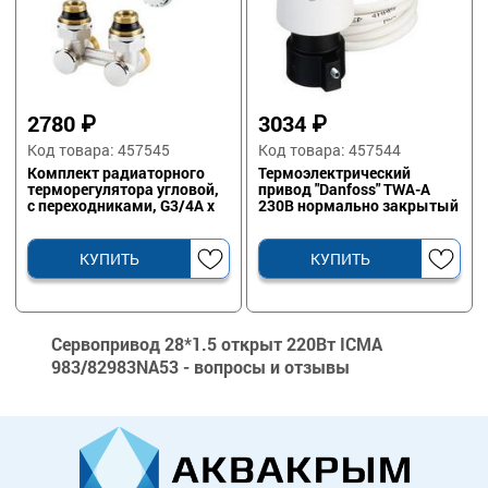
2780
₽
3034
₽
Код товара: 457545
Код товара: 457544
Комплект радиаторного
Термоэлектрический
терморегулятора угловой,
привод "Danfoss" TWA-A
с переходниками, G3/4A x
230В нормально закрытый
G1/2A
КУПИТЬ
КУПИТЬ
Сервопривод 28*1.5 открыт 220Вт ICMA
983/82983NA53 - вопросы и отзывы