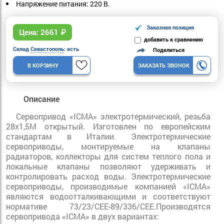
Напряжение питания:
220 B.
Заказная позиция
Цена:
2661
₽
добавить к сравнению
Склад
Севастополь
: есть
Поделиться
В КОРЗИНУ
ЗАКАЗАТЬ ЗВОНОК
Описание
Сервопривод «ICMA» электротермический, резьба
28x1,5М открытый.
Изготовлен по европейским
стандартам в Италии. Электротермические
сервоприводы, монтируемые на клапаны
радиаторов, коллекторы для систем теплого пола и
лока
льные клапаны позволяют удерживать и
контролировать расход воды. Электротермические
сервоприводы, производимые компанией «ICMA»
являются водоотталкивающими и соответствуют
нормативе 73/23/СЕЕ-89/336/СЕЕ.
Производятся
сервопривода «ICMA» в двух вариантах: