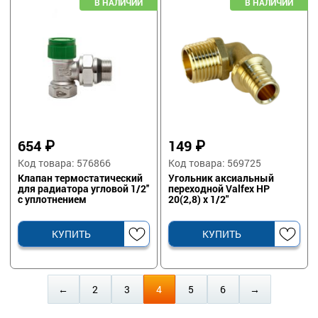
654
₽
149
₽
Код товара: 576866
Код товара: 569725
Клапан термостатический
Угольник аксиальный
для радиатора угловой 1/2''
переходной Valfex НР
с уплотнением
20(2,8) х 1/2"
КУПИТЬ
КУПИТЬ
←
2
3
4
5
6
→