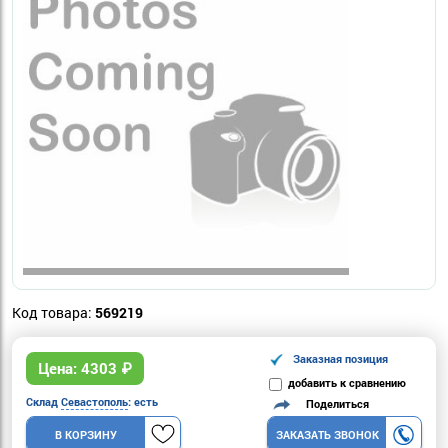
Код товара:
569219
Заказная позиция
Цена:
4303
₽
добавить к сравнению
Склад
Севастополь
: есть
Поделиться
В КОРЗИНУ
ЗАКАЗАТЬ ЗВОНОК