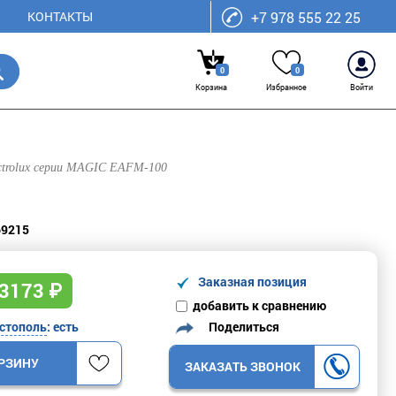
КОНТАКТЫ
+7 978 555 22 25
0
0
Корзина
Избранное
Войти
trolux серии MAGIC EAFM-100
69215
Заказная позиция
3173
₽
добавить к сравнению
Поделиться
стополь
: есть
ОРЗИНУ
ЗАКАЗАТЬ ЗВОНОК