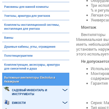
Оборудов
Три испо
Раковины для ванной комнаты
% и регу
Легкая оч
Унитазы, арматура для унитазов
Универсал
Комплекты инсталляционной системы,
Монтаж
инсталляция для унитаза
Вентиляторы
Ванны
Минимальная выс
иметь небольшой 
Душевые кабины, углы, ограждения
установить наруж
этого использует
Полотенцесушители
Не допускается
Комплектующие, аксессуары, арматура
Использов
для смесителей и душа
Монтиров
Вытяжные вентиляторы Electrolux в
содержан
Аквакрым
Гарантия
САДОВЫЙ ИНВЕНТАРЬ И
ИНСТРУМЕНТЫ
Серия: Ma
ЕМКОСТИ
Тип конст