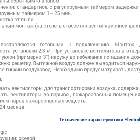
аны обратным клапаном.
лнения: стандартное, с регулируемым таймером задержки
лируемым таймером 1– 25 мин.
истка от пыли.
ьный монтаж (на стене, в отверстии вентиляционной шахт
 поставляются готовыми к подключению. Монтаж д
ота установки 2,3 м. При установке вентилятора в отв
уклон (примерно 3°) наружу во избежание попадания дож
ную решетку. Вытяжной воздух должен выводиться наружу,
ся гибкий воздуховод. Необходимо предусматривать дост
:
ать вентиляторы для транспортировки воздуха, содержаще
ать вентиляторы во взрыво-, пожароопасных помещениях
ием паров пожароопасных веществ.
 24 месяца
Технические характеристики Electro
gic
рукции: осевой