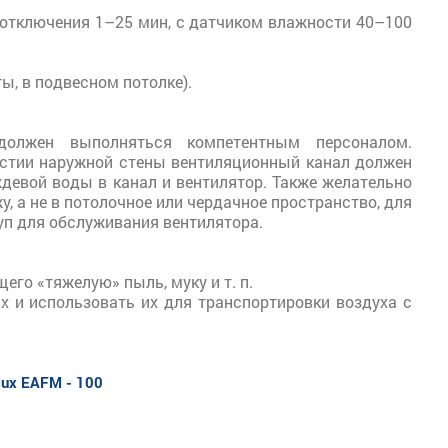
 отключения 1–25 мин, с датчиком влажности 40–100
ы, в подвесном потолке).
олжен выполняться компетентным персоналом.
ерстии наружной стены вентиляционный канал должен
девой воды в канал и вентилятор. Также желательно
 а не в потолочное или чердачное пространство, для
уп для обслуживания вентилятора.
го «тяжелую» пыль, муку и т. п.
 и использовать их для транспортировки воздуха с
lux EAFM - 100