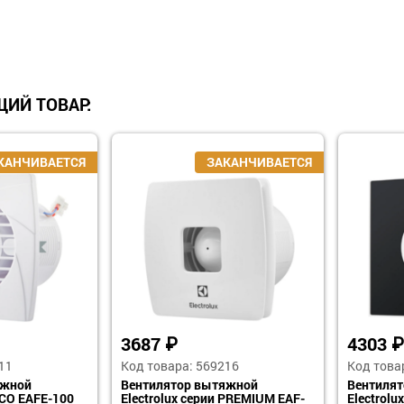
ИЙ ТОВАР:
3687
₽
4303
₽
11
Код товара: 569216
Код това
яжной
Вентилятор вытяжной
Вентиля
ECO EAFE-100
Electrolux серии PREMIUM EAF-
Electrol