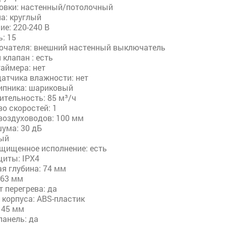
новки: настенный/потолочный
а: круглый
е: 220-240 В
: 15
ючателя: внешний настенный выключатель
клапан : есть
аймера: нет
атчика влажности: нет
ипника: шариковый
ительность: 85 м³/ч
о скоростей: 1
воздуховодов: 100 мм
ума: 30 дБ
лый
щищенное исполнение: есть
щиты: IPХ4
я глубина: 74 мм
163 мм
 перегрева: да
 корпуса: ABS-пластик
145 мм
панель: да