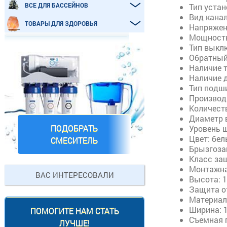
ВСЕ ДЛЯ БАССЕЙНОВ
Тип уста
Вид канал
ТОВАРЫ ДЛЯ ЗДОРОВЬЯ
Напряжени
Мощность
Тип выкл
Обратный 
Наличие т
Наличие д
Тип подш
Производ
Количеств
Диаметр 
ПОДОБРАТЬ
Уровень ш
Цвет: бе
СМЕСИТЕЛЬ
Брызгоза
Класс за
Монтажна
ВАС ИНТЕРЕСОВАЛИ
Высота: 
Защита от
Материал
Ширина: 
ПОМОГИТЕ НАМ СТАТЬ
Съемная 
ЛУЧШЕ!